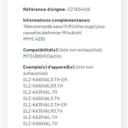
SLZ-
KA25VAL1.TH
Référence d’origine:
E27A34426
/
Informations complémentaires:
SLZ-
Télécommande sans fil IR (infra rouge) pour
KA35VALR2.TH
cassette/plafonnier Mitsubishi
(Ref:
MPPC 4230
E27A34426)
(OCCASION)
Compatibilité(s)
(
liste non exhaustive
)
:
MITSUBISHI Electric
Exemple(s) d’appareil(s)
(
liste non
exhaustive
)
:
SLZ-KA50VAL3.TH-ER
SLZ-KA50VALR3.TH
SLZ-KA35VAL.TH
SLZ-KA50VAL3.TH
SLZ-KA35VAL3.TH-ER
SLZ-KA35VALR3.TH
SLZ-KA25VAL.TH
SLZ-KA50VAL.TH