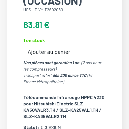
(OCCASION)
UGS:
DIVMIT2602080
63.81
€
1 en stock
Ajouter au panier
quantité
de
Nos pièces sont garanties 1 an.
(2 ans pour
Télécommande
les compresseurs)
IR
Transport offert
dès 300 euros TTC
(En
MPPC
France Métropolitaine)
4230
pour
Télécommande Infrarouge MPPC 4230
Mitsubishi
pour Mitsubishi Electric SLZ-
Electric
KA50VALR3.TH / SLZ-KA25VAL1.TH /
SLZ-
SLZ-KA35VALR2.TH
KA50VALR3.TH
/
Statut:
OCCASION