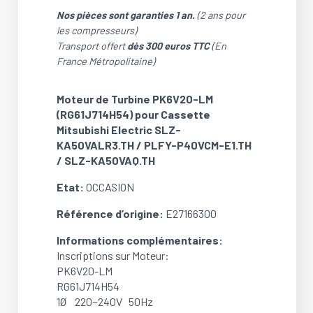
de
Nos pièces sont garanties 1 an.
(2 ans pour
Moteur
les compresseurs)
de
Transport offert
dès 300 euros TTC
(En
Turbine
France Métropolitaine)
PK6V20-
LM
Moteur de Turbine PK6V20-LM
(RG61J714H54)
(RG61J714H54) pour Cassette
pour
Mitsubishi Electric SLZ-
Cassette
KA50VALR3.TH / PLFY-P40VCM-E1.TH
Mitsubishi
/ SLZ-KA50VAQ.TH
Electric
SLZ-
Etat:
OCCASION
KA50VALR3.TH
/
Référence d’origine:
E27166300
PLFY-
Informations complémentaires:
P40VCM-
Inscriptions sur Moteur:
E1.TH
PK6V20-LM
/
RG61J714H54
SLZ-
1Ø 220~240V 50Hz
KA50VAQ.TH