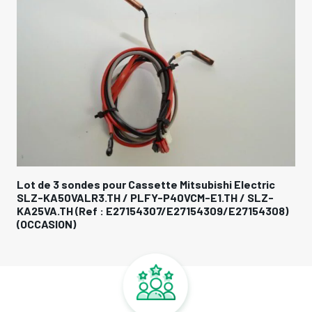
ric
Carte de contrôle / Indoor Controller Board
Z-
RG00V195B (RG76N580G03) pour Cassette Mitsub
4308)
Electric SLZ-KA50VALR3.TH / SLZ-KA25VAQ2.TH
SLZ-KA35VAQR2.TH (Ref: E27851447) (OCCASION)