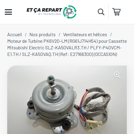
Accueil
/
Nos produits
/
Ventilateurs et hélices
/
Moteur de Turbine PK6V20-LM (RG61J714H54) pour Cassette
Mitsubishi Electric SLZ-KA50VALR3.TH / PLFY-P40VCM-
E1.TH / SLZ-KA50VAQ.TH (Ref: E27166300) (OCCASION)