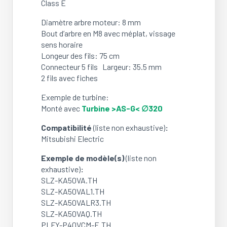
Class E
(Ref:
E27166300)
Diamètre arbre moteur: 8 mm
(OCCASION)
Bout d’arbre en M8 avec méplat, vissage
sens horaire
Longeur des fils: 75 cm
Connecteur 5 fils Largeur: 35.5 mm
2 fils avec fiches
Exemple de turbine:
Monté avec
Turbine >AS-G< ∅320
Compatibilité
(liste non exhaustive)
:
Mitsubishi Electric
Exemple de modèle(s)
(liste non
exhaustive)
:
SLZ-KA50VA.TH
SLZ-KA50VAL1.TH
SLZ-KA50VALR3.TH
SLZ-KA50VAQ.TH
PLFY-P40VCM-E.TH