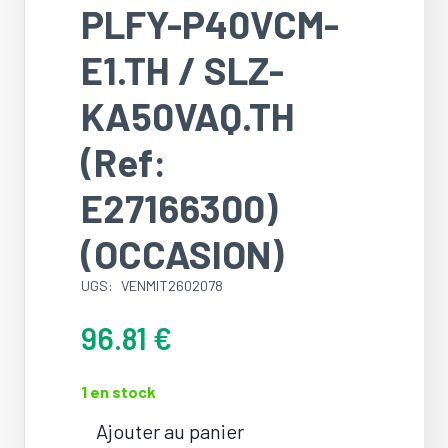
PLFY-P40VCM-
E1.TH / SLZ-
KA50VAQ.TH
(Ref:
E27166300)
(OCCASION)
UGS:
VENMIT2602078
96.81
€
1 en stock
Ajouter au panier
quantité