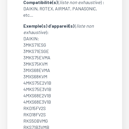
Compatibilité(s)
(
liste non exhaustive
)
:
DAIKIN, ROTEX, AIRMAT, PANASONIC,
etc…
Exemple(s) d’appareil(s)
(
liste non
exhaustive
)
:
DAIKIN:
3MKS71ESG
3MKS71ESGE
3MKS75EVMA
3MKS75KVM
3MXS68EVMA
3MXS68KVM
4MKS75E2V1B
4MKS75E3V1B
4MXS68E2V1B
4MXS68E3V1B
RKD15FV2S
RKD18FV2S
RKS50BVMG
RKS71B3VMB