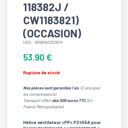
118382J /
CW1183821)
(OCCASION)
UGS:
VENDAI2203014
53.90
€
Rupture de stock
Nos pièces sont garanties 1 an.
(2 ans pour
les compresseurs)
Transport offert
dès 300 euros TTC
(En
France Métropolitaine)
Hélice ventilateur >PP< PZ455A pour