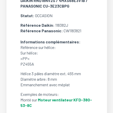
DAIKIN RNQ18NV2S / 4MXS68E3V1B /
PANASONIC CU-3E23CBPG
Statut:
OCCASION
Référence Daikin:
118382J
Référence Panasonic:
CW1183821
Informations complémentaires:
Référence sur hélice:
Sur hélice:
>PP<
PZ455A
Hélice 3 pâles diamètre ext. 455 mm
Diamètre arbre: 8 mm
Emmanchement avec méplat
Exemples de moteurs:
Monté sur
Moteur ventilateur KFD-380-
53-8C