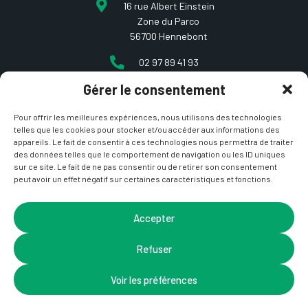
16 rue Albert Einstein
Zone du Parco
56700 Hennebont
02 97 89 41 93
Gérer le consentement
contact@etcarepart.com
Pour offrir les meilleures expériences, nous utilisons des technologies
telles que les cookies pour stocker et/ou accéder aux informations des
appareils. Le fait de consentir à ces technologies nous permettra de traiter
des données telles que le comportement de navigation ou les ID uniques
sur ce site. Le fait de ne pas consentir ou de retirer son consentement
peut avoir un effet négatif sur certaines caractéristiques et fonctions.
Copyright © 2021 Et ça repart –
Mentions Légales
&
CGV
– Site développé par
La Coquille Web
– Design par
Accepter
Nicotam
Refuser
Voir les préférences