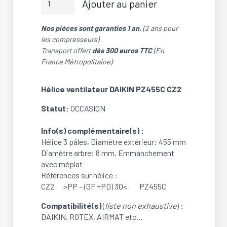
Ajouter au panier
de
Hélice
Nos pièces sont garanties 1 an.
(2 ans pour
ventilateur
les compresseurs)
DAIKIN
Transport offert
dès 300 euros TTC
(En
PZ455C
France Métropolitaine)
CZ2
(Diamètre:
455
Hélice ventilateur DAIKIN PZ455C CZ2
mm)
Statut:
OCCASION
(OCCASION)
Info(s) complémentaire(s) :
Hélice 3 pâles, Diamètre extérieur: 455 mm
Diamètre arbre: 8 mm, Emmanchement
avec méplat
Références sur hélice :
CZ2 >PP – (GF +PD) 30< PZ455C
Compatibilité(s)
(
liste non exhaustive
)
:
DAIKIN, ROTEX, AIRMAT etc…