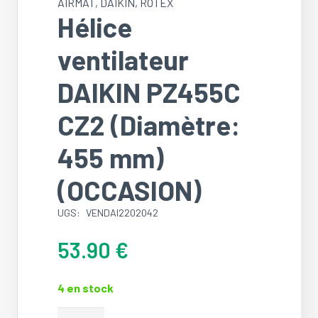
AIRMAT
,
DAIKIN
,
ROTEX
Hélice
ventilateur
DAIKIN PZ455C
CZ2 (Diamètre:
455 mm)
(OCCASION)
UGS:
VENDAI2202042
53.90
€
4 en stock
quantité