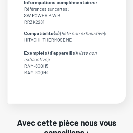
(OCCASION)
Informpations complémentaires:
Références sur cartes:
SW POWER P.W.B
RRZK2281
Compatibilité(s)
(
liste non exhaustive
)
:
HITACHI, THERMOSEME
Exemple(s) d’appareil(s)
(
liste non
exhaustive
)
:
RAM-80QH5
RAM-80QH4
Avec cette pièce nous vous
conseillons :