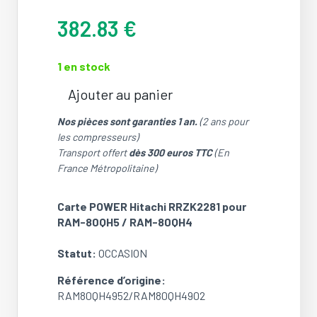
382.83
€
1 en stock
Ajouter au panier
quantité
de
Nos pièces sont garanties 1 an.
(2 ans pour
Carte
les compresseurs)
POWER
Transport offert
dès 300 euros TTC
(En
Hitachi
France Métropolitaine)
RRZK2281
pour
Carte POWER Hitachi RRZK2281 pour
RAM-
RAM-80QH5 / RAM-80QH4
80QH5
/
Statut:
OCCASION
RAM-
80QH4
Référence d’origine:
(Ref:
RAM80QH4952/RAM80QH4902
RAM80QH4952/RAM80QH4902)