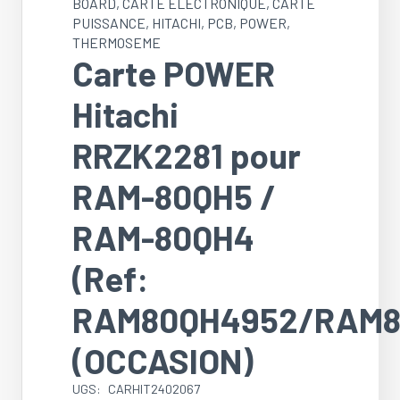
BOARD
,
CARTE ELECTRONIQUE
,
CARTE
PUISSANCE
,
HITACHI
,
PCB
,
POWER
,
THERMOSEME
Carte POWER
Hitachi
RRZK2281 pour
RAM-80QH5 /
RAM-80QH4
(Ref:
RAM80QH4952/RAM8
(OCCASION)
UGS:
CARHIT2402067