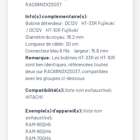
RAC68N3X2S037
RAM-
80QH4
Info(s) complémentaire(s):
/
Bobine détendeur: DC12V HT-33R Fujikoki
RAM-
/ DC12V HT-10R Fujikoki
70QH4
Diamètre du noyau: 18.2 mm
(OCCASION)
Longueur de câble: 20 cm
Connecteur bleu 6 fils largeur: 15.6 mm
Remarque:
Les bobines HT-33R et HT-10R
sont ben identiques, référencées toutes
deux sur RAC68N3X2S037, compatibles
avec les groupes ci-dessous
Compatibilité(s)
(
liste non exhaustive
)
:
HITACHI
Exemple(s) d’appareil(s)
(
liste non
exhaustive
)
:
RAM-80QH5
RAM-80QH4
RAM-70QH4