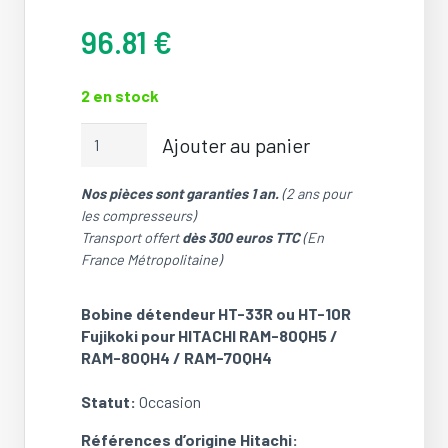
96.81
€
2 en stock
quantité
Ajouter au panier
de
Bobine
Nos pièces sont garanties 1 an.
(2 ans pour
détendeur
les compresseurs)
HT-
Transport offert
dès 300 euros TTC
(En
33R
France Métropolitaine)
ou
HT-
10R
Bobine détendeur HT-33R ou HT-10R
Fujikoki
Fujikoki pour HITACHI RAM-80QH5 /
pour
RAM-80QH4 / RAM-70QH4
HITACHI
RAM-
Statut:
Occasion
80QH5
Références d’origine Hitachi:
/