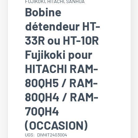
FUJIKOKI
,
HITACHI
,
SANHUA
Bobine
détendeur HT-
33R ou HT-10R
Fujikoki pour
HITACHI RAM-
80QH5 / RAM-
80QH4 / RAM-
70QH4
(OCCASION)
UGS:
DIVHIT2403004