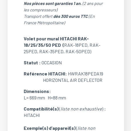
Nos pièces sont garanties 1 an.
(2 ans pour
les compresseurs)
Transport offert
dès 300 euros TTC
(En
France Métropolitaine)
Volet pour mural HITACHI RAK-
18/25/35/50 PED (
RAK-18PED, RAK-
25PED, RAK-35PED, RAK-50PED)
Statut :
OCCASION
Référence HITACHI:
HWRAK18PEDA19
HORIZONTAL AIR DEFLECTOR
Dimensions:
L= 669 mm H=88 mm
Compatibilité(s)
(
liste non exhaustive
)
:
HITACHI
Exemple(s) d’appareil(s)
(
liste non