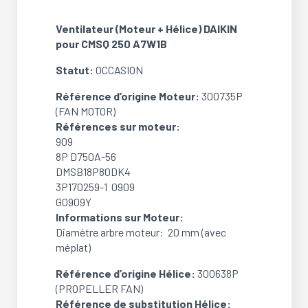
Hélice)
DAIKIN
Ventilateur (Moteur + Hélice) DAIKIN
pour
pour CMSQ 250 A7W1B
CMSQ250A7W1B
(Réf:
Statut:
OCCASION
300735P
+
Référence d’origine Moteur:
300735P
300638P)
(FAN MOTOR)
(OCCASION)
Références sur moteur:
909
8P D750A-56
DMSB18P80DK4
3P170259-1 0909
G0909Y
Informations sur Moteur:
Diamètre arbre moteur: 20 mm (avec
méplat)
Référence d’origine Hélice:
300638P
(PROPELLER FAN)
Référence de substitution Hélice: