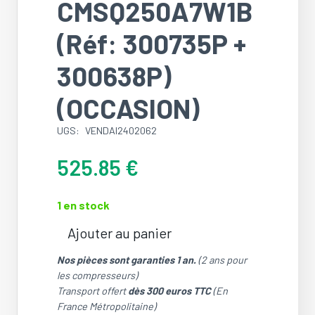
CMSQ250A7W1B
(Réf: 300735P +
300638P)
(OCCASION)
UGS:
VENDAI2402062
525.85
€
1 en stock
Ajouter au panier
quantité
de
Nos pièces sont garanties 1 an.
(2 ans pour
Ventilateur
les compresseurs)
(Moteur
Transport offert
dès 300 euros TTC
(En
+
France Métropolitaine)