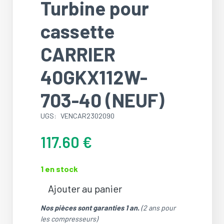
Turbine pour
cassette
CARRIER
40GKX112W-
703-40 (NEUF)
UGS:
VENCAR2302090
117.60
€
1 en stock
Ajouter au panier
quantité
de
Nos pièces sont garanties 1 an.
(2 ans pour
Turbine
les compresseurs)