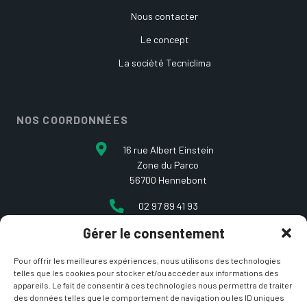
Nous contacter
Le concept
La société Tecniclima
NOS COORDONNÉES
16 rue Albert Einstein
Zone du Parco
56700 Hennebont
02 97 89 41 93
Gérer le consentement
contact@etcarepart.com
Pour offrir les meilleures expériences, nous utilisons des technologies
telles que les cookies pour stocker et/ou accéder aux informations des
appareils. Le fait de consentir à ces technologies nous permettra de traiter
des données telles que le comportement de navigation ou les ID uniques