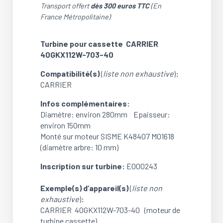
pour
Transport offert
dès 300 euros TTC
(En
cassette
France Métropolitaine)
CARRIER
40GKX112W-
Turbine pour cassette CARRIER
703-
40GKX112W-703-40
40
(NEUF)
Compatibilité(s)
(
liste non exhaustive
)
:
CARRIER
Infos complémentaires:
Diamètre: environ 280mm Epaisseur:
environ 150mm
Monté sur moteur SISME K48407 MO1618
(diamètre arbre: 10 mm)
Inscription sur turbine:
E000243
Exemple(s) d’appareil(s)
(
liste non
exhaustive
)
:
CARRIER 40GKX112W-703-40 (moteur de
turbine cassette)