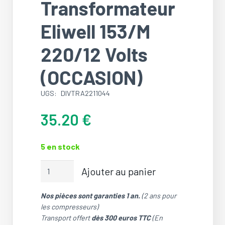
Transformateur
Eliwell 153/M
220/12 Volts
(OCCASION)
UGS:
DIVTRA2211044
35.20
€
5 en stock
quantité
Ajouter au panier
de
Transformateur
Nos pièces sont garanties 1 an.
(2 ans pour
Eliwell
les compresseurs)
153/M
Transport offert
dès 300 euros TTC
(En
220/12