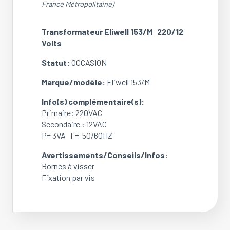
France Métropolitaine)
Volts
(OCCASION)
Transformateur Eliwell 153/M 220/12
Volts
Statut:
OCCASION
Marque/
modèle:
Eliwell 153/M
Info(s) complémentaire(s):
Primaire: 220VAC
Secondaire : 12VAC
P= 3VA F= 50/60HZ
Avertissements/Conseils/Infos:
Bornes à visser
Fixation par vis