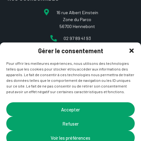
16 rue Albert Einstein
Zone du Parco
56700 Hennebont
02 97 89 41 93
Gérer le consentement
contact@etcarepart.com
Pour offrir les meilleures expériences, nous utilisons des technologies
telles que les cookies pour stocker et/ou accéder aux informations des
appareils. Le fait de consentir à ces technologies nous permettra de traiter
des données telles que le comportement de navigation ou les ID uniques
sur ce site. Le fait de ne pas consentir ou de retirer son consentement
peut avoir un effet négatif sur certaines caractéristiques et fonctions.
Copyright © 2021 Et ça repart –
Mentions Légales
&
CGV
– Site développé par
La Coquille Web
– Design par
Accepter
Nicotam
Refuser
Voir les préférences