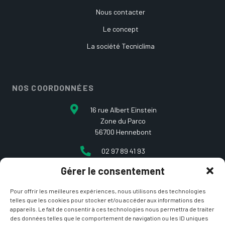
Nous contacter
Le concept
La société Tecniclima
NOS COORDONNÉES
16 rue Albert Einstein
Zone du Parco
56700 Hennebont
02 97 89 41 93
Gérer le consentement
contact@etcarepart.com
Pour offrir les meilleures expériences, nous utilisons des technologies
telles que les cookies pour stocker et/ou accéder aux informations des
appareils. Le fait de consentir à ces technologies nous permettra de traiter
des données telles que le comportement de navigation ou les ID uniques