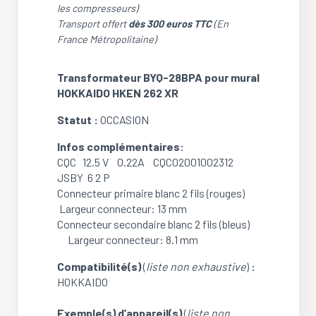
Transformateur
les compresseurs)
BYQ-
Transport offert
dès 300 euros TTC
(En
28BPA
France Métropolitaine)
pour
mural
Transformateur BYQ-28BPA pour mural
HOKKAIDO
HOKKAIDO HKEN 262 XR
HKEN
262
Statut :
OCCASION
XR
(OCCASION)
Infos complémentaires:
CQC 12.5 V 0.22A CQC02001002312
JSBY 6 2 P
Connecteur primaire blanc 2 fils (rouges)
Largeur connecteur: 13 mm
Connecteur secondaire blanc 2 fils (bleus)
Largeur connecteur: 8.1 mm
Compatibilité(s)
(
liste non exhaustive
)
:
HOKKAIDO
Exemple(s) d’appareil(s)
(
liste non