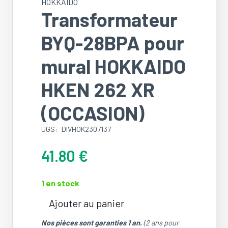
HOKKAIDO
Transformateur
BYQ-28BPA pour
mural HOKKAIDO
HKEN 262 XR
(OCCASION)
UGS:
DIVHOK2307137
41.80
€
1 en stock
Ajouter au panier
quantité
de
Nos pièces sont garanties 1 an.
(2 ans pour