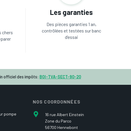
Les garanties
Des pièces garanties 1 an,
contrôlées et testées sur banc
s chers
d’essai
éparer
n officiel des impôts:
BOI-TVA-SECT-90-20
NOS COORDONNÉES
our pompe
16 rue Albert Einstein
Zone du Parco
56700 Hennebont