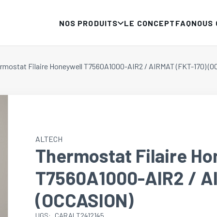
NOS PRODUITS
LE CONCEPT
FAQ
NOUS
rmostat Filaire Honeywell T7560A1000-AIR2 / AIRMAT (FKT-170) (
ALTECH
Thermostat Filaire Ho
T7560A1000-AIR2 / A
(OCCASION)
UGS:
CARALT2412145