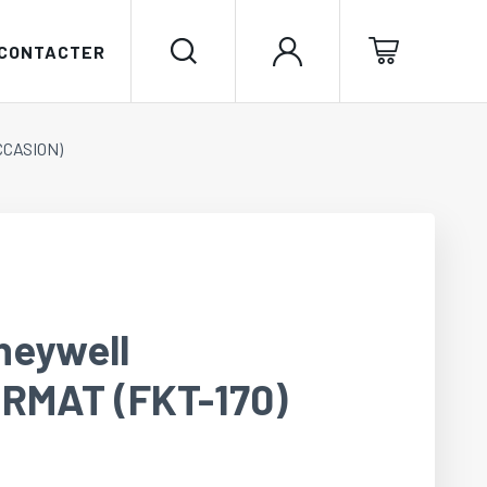
 CONTACTER
OCCASION)
neywell
IRMAT (FKT-170)