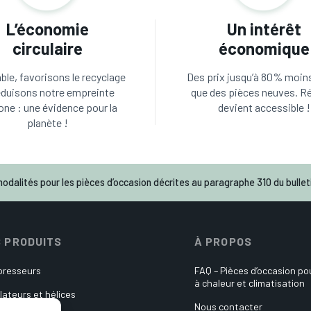
L’économie
Un intérêt
circulaire
économique
le, favorisons le recyclage
Des prix jusqu’à 80% moin
éduisons notre empreinte
que des pièces neuves. R
one : une évidence pour la
devient accessible !
planète !
odalités pour les pièces d’occasion décrites au paragraphe 310 du bulleti
 PRODUITS
À PROPOS
resseurs
FAQ – Pièces d’occasion p
à chaleur et climatisation
lateurs et hélices
Nous contacter