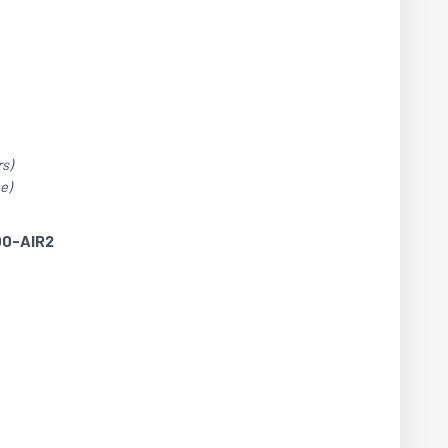
s)
e)
00-AIR2