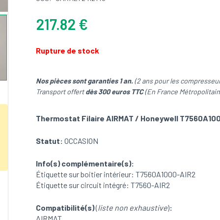
217.82
€
Rupture de stock
Nos pièces sont garanties 1 an.
(2 ans pour les compresseur
Transport offert
dès 300 euros TTC
(En France Métropolitain
Thermostat Filaire AIRMAT / Honeywell T7560A10
Statut:
OCCASION
Info(s) complémentaire(s):
Étiquette sur boitier intérieur: T7560A1000-AIR2
Étiquette sur circuit intégré: T7560-AIR2
Compatibilité(s)
(
liste non exhaustive
)
:
AIRMAT