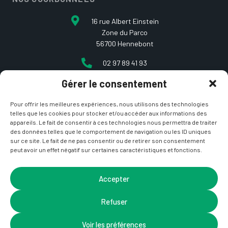
16 rue Albert Einstein
Zone du Parco
56700 Hennebont
02 97 89 41 93
Gérer le consentement
contact@etcarepart.com
Pour offrir les meilleures expériences, nous utilisons des technologies
telles que les cookies pour stocker et/ou accéder aux informations des
appareils. Le fait de consentir à ces technologies nous permettra de traiter
des données telles que le comportement de navigation ou les ID uniques
sur ce site. Le fait de ne pas consentir ou de retirer son consentement
peut avoir un effet négatif sur certaines caractéristiques et fonctions.
Copyright © 2021 Et ça repart –
Mentions Légales
&
CGV
– Site développé par
La Coquille Web
– Design par
Accepter
Nicotam
Refuser
Voir les préférences