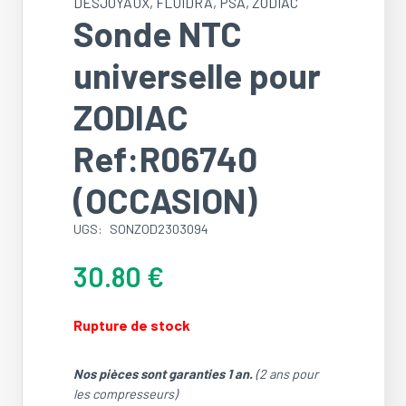
DESJOYAUX
,
FLUIDRA
,
PSA
,
ZODIAC
Sonde NTC
universelle pour
ZODIAC
Ref:R06740
(OCCASION)
UGS:
SONZOD2303094
30.80
€
Rupture de stock
Nos pièces sont garanties 1 an.
(2 ans pour
les compresseurs)