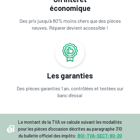
économique
Des prix jusqu’à 80% moins chers que des pièces
neuves. Réparer devient accessible !
Les garanties
Des pièces garanties 1 an, contrôlées et testées sur
banc d’essai
Le montant de la TVA se calcule suivant les modalités
pour les pièces d’occasion décrites au paragraphe 310
du bulletin officiel des impôts:
BOI-TVA-SECT-90-20