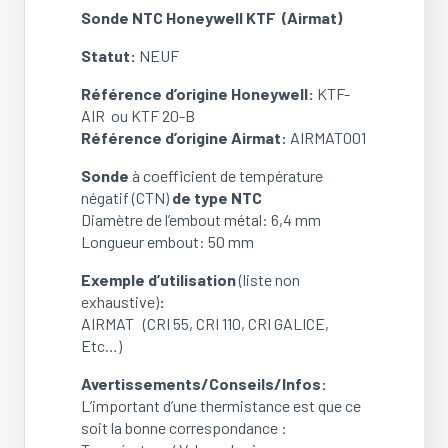
Sonde NTC Honeywell KTF (Airmat)
Statut:
NEUF
Référence d’origine Honeywell:
KTF-
AIR ou KTF 20-B
Référence d’origine Airmat:
AIRMAT001
Sonde
à coefficient de température
négatif (CTN)
de type NTC
Diamètre de l’embout métal: 6,4 mm
Longueur embout: 50 mm
Exemple d’utilisation
(liste non
exhaustive)
:
AIRMAT (CRI 55, CRI 110, CRI GALICE,
Etc…)
Avertissements/Conseils/Infos:
L’important d’une thermistance est que ce
soit la bonne correspondance :