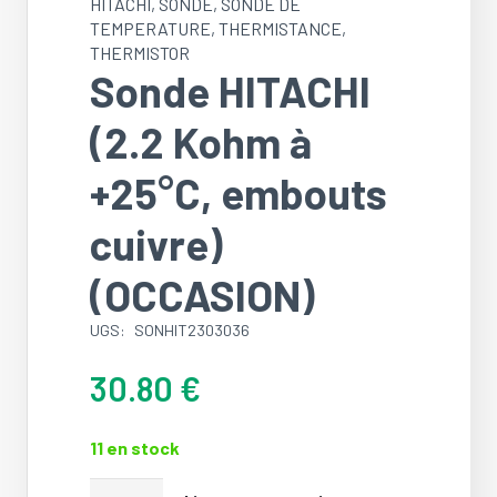
HITACHI
,
SONDE
,
SONDE DE
TEMPERATURE
,
THERMISTANCE
,
THERMISTOR
Sonde HITACHI
(2.2 Kohm à
+25°C, embouts
cuivre)
(OCCASION)
UGS:
SONHIT2303036
30.80
€
11 en stock
quantité