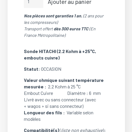
Ajouter au panier
de
Sonde
Nos pièces sont garanties 1 an.
(2 ans pour
HITACHI
les compresseurs)
(2.2
Transport offert
dès 300 euros TTC
(En
Kohm
France Métropolitaine)
à
+25°C,
embouts
Sonde HITACHI (2.2 Kohm à +25°C,
cuivre)
embouts cuivre)
(OCCASION)
Statut:
OCCASION
Valeur ohmique suivant température
mesurée :
2.2 Kohm à 25 °C
Embout Cuivre Diamètre : 6 mm
Livré avec ou sans connecteur (avec
« wagos » si sans connecteur)
Longueur des fils :
Variable selon
modèles
Compatibilité(s)
(
liste non exhaustive
)
: