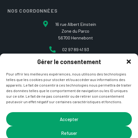
NOS COORDONNÉES
16 rue Albert Einstein
Zone du Parco
56700 Hennebont
02 97 89 41 93
Gérer le consentement
contact@etcarepart.com
Pour offrir les meilleures expériences, nous utilisons des technologies
telles que les cookies pour stocker et/ou accéder aux informations des
appareils. Le fait de consentir à ces technologies nous permettra de traiter
des données telles que le comportement de navigation ou les ID uniques
sur ce site. Le fait de ne pas consentir ou de retirer son consentement
peut avoir un effet négatif sur certaines caractéristiques et fonctions.
Copyright © 2021 Et ça repart –
Mentions Légales
&
CGV
– Site développé par
La Coquille Web
– Design par
Accepter
Nicotam
Refuser