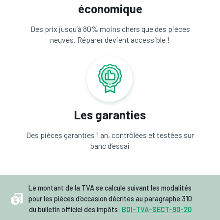
économique
Des prix jusqu’à 80% moins chers que des pièces
neuves. Réparer devient accessible !
Les garanties
Des pièces garanties 1 an, contrôlées et testées sur
banc d’essai
Le montant de la TVA se calcule suivant les modalités
pour les pièces d’occasion décrites au paragraphe 310
du bulletin officiel des impôts:
BOI-TVA-SECT-90-20