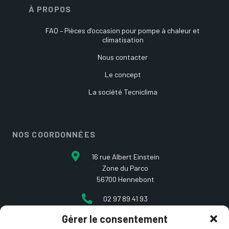
À PROPOS
FAQ – Pièces d’occasion pour pompe à chaleur et
climatisation
Nous contacter
Le concept
La société Tecniclima
NOS COORDONNÉES
16 rue Albert Einstein
Zone du Parco
56700 Hennebont
02 97 89 41 93
Gérer le consentement
contact@etcarepart.com