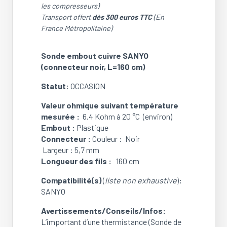
Sonde
les compresseurs)
embout
Transport offert
dès 300 euros TTC
(En
plastique
France Métropolitaine)
SANYO
(connecteur
Sonde embout cuivre SANYO
noir,
(connecteur noir, L=160 cm)
L=160
cm)
Statut:
OCCASION
(OCCASION)
Valeur ohmique suivant température
mesurée :
6.4 Kohm à 20 °C (environ)
Embout :
Plastique
Connecteur :
Couleur : Noir
Largeur : 5,7 mm
Longueur des fils :
160 cm
Compatibilité(s)
(
liste non exhaustive
)
:
SANYO
Avertissements/Conseils/Infos:
L’important d’une thermistance (Sonde de