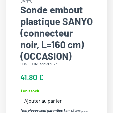
SANYO
Sonde embout
plastique SANYO
(connecteur
noir, L=160 cm)
(OCCASION)
UGS:
SONSAN2302123
41.80
€
1 en stock
Ajouter au panier
quantité
de
Nos pièces sont garanties 1 an.
(2 ans pour