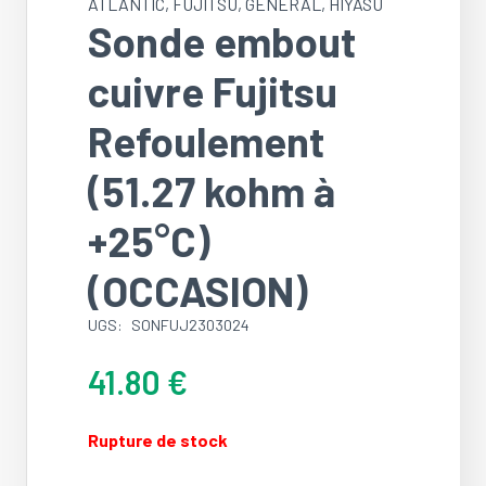
ATLANTIC
,
FUJITSU
,
GÉNÉRAL
,
HIYASU
Sonde embout
cuivre Fujitsu
Refoulement
(51.27 kohm à
+25°C)
(OCCASION)
UGS:
SONFUJ2303024
41.80
€
Rupture de stock