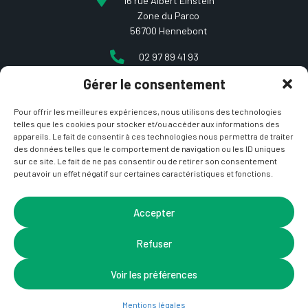
16 rue Albert Einstein
Zone du Parco
56700 Hennebont
02 97 89 41 93
Gérer le consentement
contact@etcarepart.com
Pour offrir les meilleures expériences, nous utilisons des technologies
telles que les cookies pour stocker et/ou accéder aux informations des
appareils. Le fait de consentir à ces technologies nous permettra de traiter
des données telles que le comportement de navigation ou les ID uniques
sur ce site. Le fait de ne pas consentir ou de retirer son consentement
peut avoir un effet négatif sur certaines caractéristiques et fonctions.
Copyright © 2021 Et ça repart –
Mentions Légales
&
CGV
– Site développé par
La Coquille Web
– Design par
Accepter
Nicotam
Refuser
Voir les préférences
Mentions légales