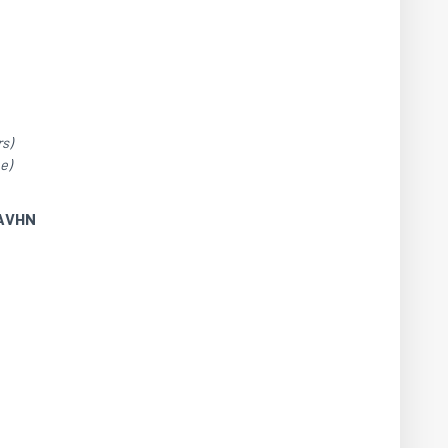
s)
e)
5AVHN