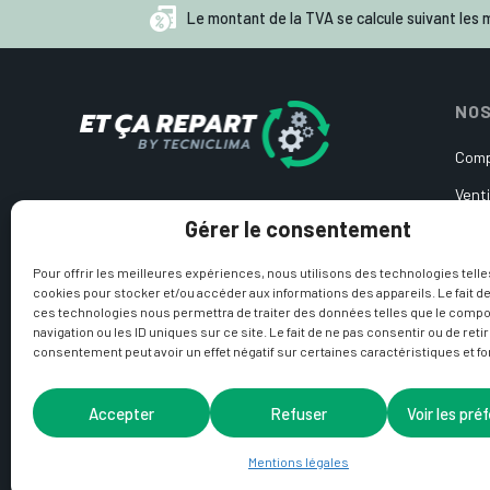
Le montant de la TVA se calcule suivant les m
NOS
Comp
Venti
Pièces détachées d’occasion
Gérer le consentement
Cart
pour pompe à chaleur et
climatisation
Circ
Pour offrir les meilleures expériences, nous utilisons des technologies telle
cookies pour stocker et/ou accéder aux informations des appareils. Le fait de
Sond
ces technologies nous permettra de traiter des données telles que le comp
navigation ou les ID uniques sur ce site. Le fait de ne pas consentir ou de reti
Produ
consentement peut avoir un effet négatif sur certaines caractéristiques et fo
Accepter
Refuser
Voir les pré
Mentions légales
Copyright © 2021 Et ç