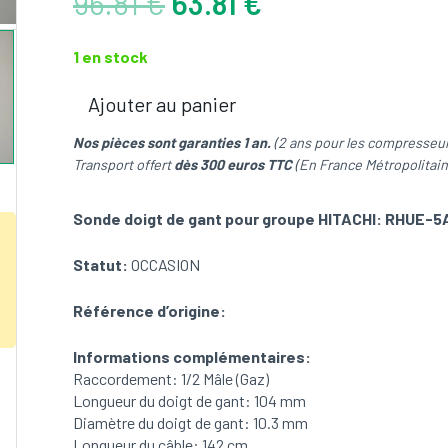
Le
Le
96.81
€
63.81
€
prix
prix
initial
actuel
1 en stock
était :
est :
96.81 €.
63.81 €.
Ajouter au panier
quantité
de
Nos pièces sont garanties 1 an.
(2 ans pour les compresseur
Sonde
Transport offert
dès 300 euros TTC
(En France Métropolitain
doigt
de
Sonde doigt de gant pour groupe HITACHI: RHUE-
gant
pour
Statut:
OCCASION
groupe
HITACHI:
Référence d’origine:
RHUE-
5AVHN
(OCCASION)
Informations complémentaires:
Raccordement: 1/2 Mâle (Gaz)
Longueur du doigt de gant: 104 mm
Diamètre du doigt de gant: 10.3 mm
Longueur du câble: 142 cm