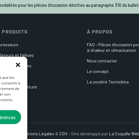
odalités pour les pièces d’occasion décrites au paragraphe 310 du bulleti
 PRODUITS
À PROPOS
resseurs
FAQ – Pièces d’occasion p
à chaleur et climatisation
lateurs et hélices
Nous contacter
es électroniques
Le concept
ulateurs
s que les
La société Tecniclima
 consentir à
es de température
ortement de
rer son
its divers
nctions.
férences
a repart –
Mentions Légales
&
CGV
– Site développé par
La Coquille We