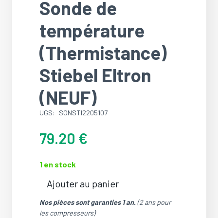
Sonde de
température
(Thermistance)
Stiebel Eltron
(NEUF)
UGS:
SONSTI2205107
79.20
€
1 en stock
Ajouter au panier
quantité
de
Nos pièces sont garanties 1 an.
(2 ans pour
Sonde
les compresseurs)