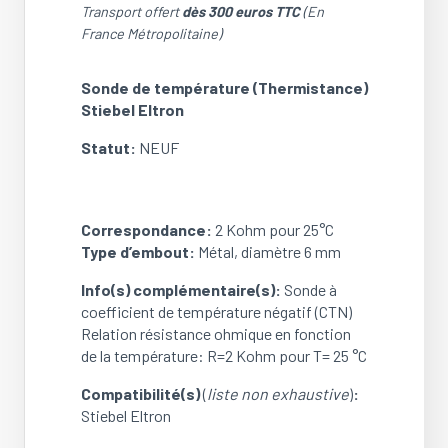
de
Transport offert
dès 300 euros TTC
(En
température
France Métropolitaine)
(Thermistance)
Stiebel
Sonde de température (Thermistance)
Eltron
Stiebel Eltron
(NEUF)
Statut:
NEUF
Correspondance:
2 Kohm pour 25°C
Type d’embout:
Métal, diamètre 6 mm
Info(s) complémentaire(s):
Sonde à
coefficient de température négatif (CTN)
Relation résistance ohmique en fonction
de la température: R=2 Kohm pour T= 25 °C
Compatibilité(s)
(
liste non exhaustive
)
:
Stiebel Eltron