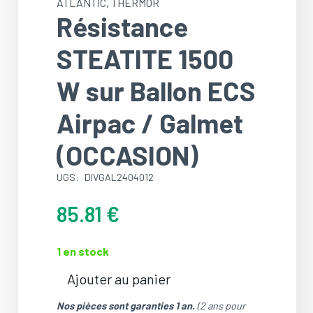
ATLANTIC
,
THERMOR
Résistance
STEATITE 1500
W sur Ballon ECS
Airpac / Galmet
(OCCASION)
UGS:
DIVGAL2404012
85.81
€
1 en stock
Ajouter au panier
quantité
de
Nos pièces sont garanties 1 an.
(2 ans pour