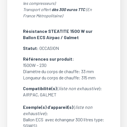
Résistance
les compresseurs)
STEATITE
Transport offert
dès 300 euros TTC
(En
1500
France Métropolitaine)
W
sur
Résistance STEATITE 1500 W sur
Ballon
Ballon ECS Airpac / Galmet
ECS
Airpac
Statut:
OCCASION
/
Galmet
Références sur produit:
(OCCASION)
1500W – 230
Diamètre du corps de chauffe: 33 mm
Longueur du corps de chauffe: 315 mm
Compatibilité(s)
(
liste non exhaustive
)
:
AIRPAC, GALMET
Exemple(s) d’appareil(s)
(
liste non
exhaustive
)
:
Ballon ECS avec échangeur 300 litres type:
SGW(S)