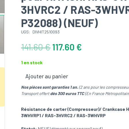
3HVRC2 / RAS-3WHVR
P32088) (NEUF)
UGS:
DIVHIT2510093
Le
Le
141.60
€
117.60
€
prix
prix
initial
actuel
1 en stock
était :
est :
141.60 €.
117.60 €.
Ajouter au panier
quantité
de
Nos pièces sont garanties 1 an.
(2 ans pour les compresseur
Résistance
Transport offert
dès 300 euros TTC
(En France Métropolitain
de
carter
Résistance de carter (Compresseur)/ Crankcase 
(Compresseur)/
3WHVRP1 / RAS-3HVRC2 / RAS-3WHVRP
Crankcase
Heater
Statut:
NEUF (démonté sur appareil neuf)