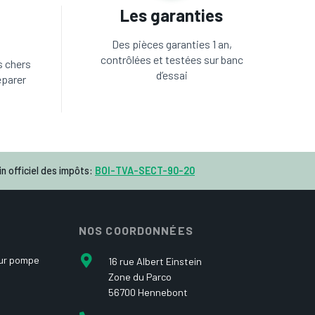
Les garanties
Des pièces garanties 1 an,
contrôlées et testées sur banc
s chers
d’essai
éparer
n officiel des impôts:
BOI-TVA-SECT-90-20
NOS COORDONNÉES
our pompe
16 rue Albert Einstein
Zone du Parco
56700 Hennebont