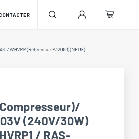
 CONTACTER
RAS-3WHVRP (Référence: P32088) (NEUF)
 (Compresseur)/
603V (240V/30W)
HVRP1 / RAS-