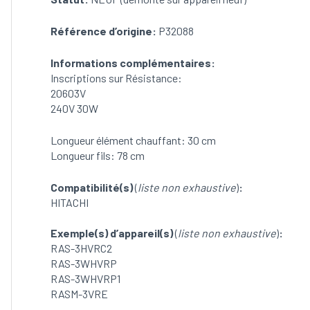
20603V
(240V/30W)
Référence d’origine:
P32088
pour
HITACHI
RAS-
Informations complémentaires:
3WHVRP1
Inscriptions sur Résistance:
/
20603V
RAS-
240V 30W
3HVRC2
/
Longueur élément chauffant: 30 cm
RAS-
Longueur fils: 78 cm
3WHVRP
(Référence:
Compatibilité(s)
(
liste non exhaustive
)
:
P32088)
HITACHI
(NEUF)
Exemple(s) d’appareil(s)
(
liste non exhaustive
)
:
RAS-3HVRC2
RAS-3WHVRP
RAS-3WHVRP1
RASM-3VRE