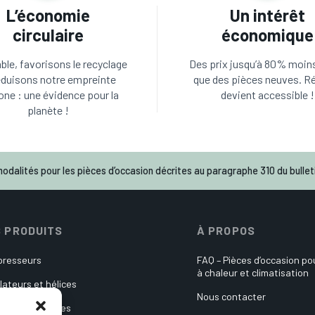
L’économie
Un intérêt
circulaire
économique
le, favorisons le recyclage
Des prix jusqu’à 80% moin
éduisons notre empreinte
que des pièces neuves. R
one : une évidence pour la
devient accessible !
planète !
odalités pour les pièces d’occasion décrites au paragraphe 310 du bulleti
 PRODUITS
À PROPOS
resseurs
FAQ – Pièces d’occasion p
à chaleur et climatisation
lateurs et hélices
Nous contacter
es électroniques