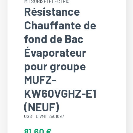
MITSUBISHI ELECTRIC
Résistance
Chauffante de
fond de Bac
Évaporateur
pour groupe
MUFZ-
KW60VGHZ-E1
(NEUF)
UGS:
DIVMIT2501097
81.60
€