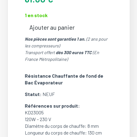
1 en stock
Ajouter au panier
quantité
de
Nos pièces sont garanties 1 an.
(2 ans pour
Résistance
les compresseurs)
Chauffante
Transport offert
dès 300 euros TTC
(En
de
France Métropolitaine)
fond
de
Résistance Chauffante de fond de
Bac
Bac Évaporateur
Évaporateur
pour
Statut:
NEUF
groupe
MUFZ-
Références sur produit:
KW60VGHZ-
KD23005
E1
120W – 230 V
(NEUF)
Diamètre du corps de chauffe: 8 mm
Longueur du corps de chauffe: 130 cm