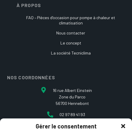
À PROPOS
FAQ – Pièces d’occasion pour pompe à chaleur et
climatisation
Nous contacter
Le concept
La société Tecniclima
NOS COORDONNÉES
16 rue Albert Einstein
Zone du Parco
56700 Hennebont
02 97 89 41 93
Gérer le consentement
contact@etcarepart.com