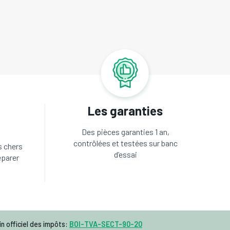
Les garanties
Des pièces garanties 1 an,
contrôlées et testées sur banc
s chers
d’essai
éparer
n officiel des impôts:
BOI-TVA-SECT-90-20