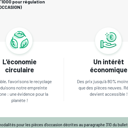
1000 pour régulation
(OCCASION)
L’économie
Un intérêt
circulaire
économique
le, favorisons le recyclage
Des prix jusqu’à 80% moin
éduisons notre empreinte
que des pièces neuves. R
one : une évidence pour la
devient accessible !
planète !
odalités pour les pièces d’occasion décrites au paragraphe 310 du bulleti