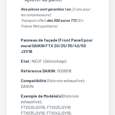
quantité
de
Nos pièces sont garanties 1 an.
(2 ans pour
Panneau
les compresseurs)
de
Transport offert
dès 300 euros TTC
(En
façade
France Métropolitaine)
(Front
Panel)
Panneau de façade (Front Panel) pour
pour
mural DAIKIN FTX 20/25/35/42/50
mural
J2V1B
DAIKIN
FTXS25J2V1B
Etat:
NEUF (Déstockage)
(NEUF)
Référence DAIKIN:
5006618
Compatibilité
(liste non exhaustive)
:
DAIKIN
Exemple de Modèle(s)
(liste non
exhaustive)
:
FTXS20J2V1B, FTXS25J2V1B
FTXS35J2V1B, FTXS42J2V1B,