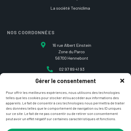
La société Tecniclima
NOS COORDONNÉES
16 rue Albert Einstein
Zone du Parco
56700 Hennebont
02 97 89 41 93
Gérer le consentement
contact@etcarepart.com
Pour offrir les meilleures expériences, nous utilisons des technologies
telles que les cookies pour stocker et/ou accéder aux informations des
appareils. Le fait de consentir à ces technologies nous permettra de traiter
des données telles que le comportement de navigation ou les ID uniques
sur ce site. Le fait de ne pas consentir ou de retirer son consentement
peut avoir un effet négatif sur certaines caractéristiques et fonctions.
Copyright © 2021 Et ça repart –
Mentions Légales
&
CGV
– Site développé par
La Coquille Web
– Design par