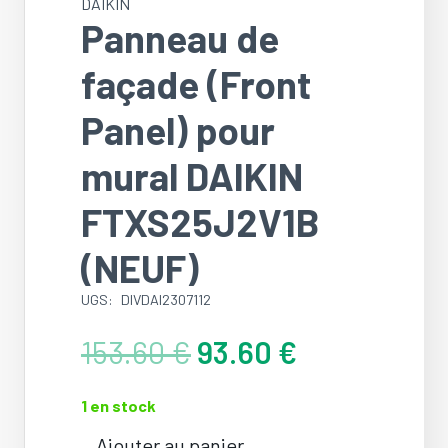
DAIKIN
Panneau de
façade (Front
Panel) pour
mural DAIKIN
FTXS25J2V1B
(NEUF)
UGS:
DIVDAI2307112
Le
Le
153.60
€
93.60
€
prix
prix
initial
actuel
1 en stock
était :
est :
153.60 €.
93.60 €.
Ajouter au panier