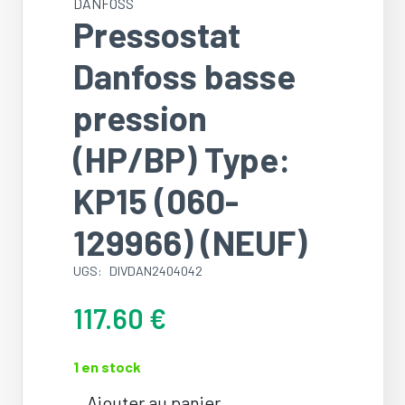
DANFOSS
Pressostat
Danfoss basse
pression
(HP/BP) Type:
KP15 (060-
129966) (NEUF)
UGS:
DIVDAN2404042
117.60
€
1 en stock
Ajouter au panier