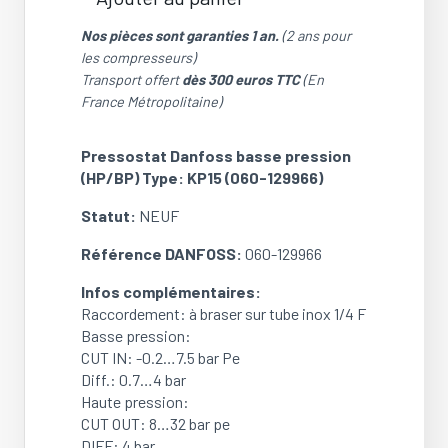
quantité
de
Nos pièces sont garanties 1 an.
(2 ans pour
Pressostat
les compresseurs)
Danfoss
Transport offert
dès 300 euros TTC
(En
basse
France Métropolitaine)
pression
(HP/BP)
Pressostat Danfoss basse pression
Type:
(HP/BP) Type: KP15 (060-129966)
KP15
(060-
Statut:
NEUF
129966)
(NEUF)
Référence DANFOSS:
060-129966
Infos complémentaires:
Raccordement: à braser sur tube inox 1/4 F
Basse pression:
CUT IN: -0.2…7.5 bar Pe
Diff.: 0.7…4 bar
Haute pression:
CUT OUT: 8…32 bar pe
DIFF: 4 bar