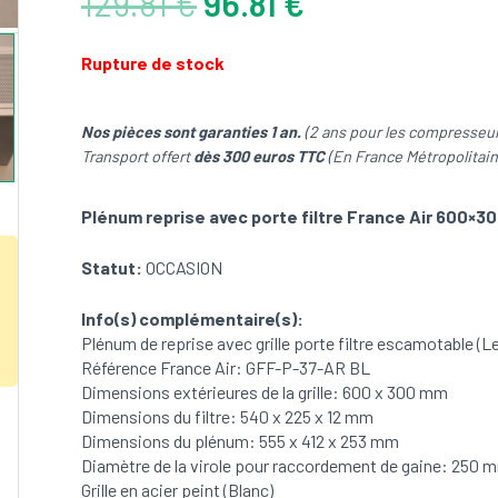
Le
Le
129.81
€
96.81
€
prix
prix
initial
actuel
Rupture de stock
était :
est :
129.81 €.
96.81 €.
Nos pièces sont garanties 1 an.
(2 ans pour les compresseur
Transport offert
dès 300 euros TTC
(En France Métropolitain
Plénum reprise avec porte filtre France Air 600×3
Statut:
OCCASION
Info(s) complémentaire(s):
Plénum de reprise avec grille porte filtre escamotable (Le
Référence France Air: GFF-P-37-AR BL
Dimensions extérieures de la grille: 600 x 300 mm
Dimensions du filtre: 540 x 225 x 12 mm
Dimensions du plénum: 555 x 412 x 253 mm
Diamètre de la virole pour raccordement de gaine: 250 
Grille en acier peint (Blanc)