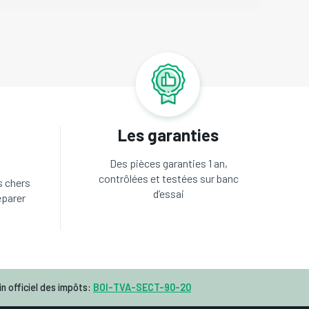
Les garanties
Des pièces garanties 1 an,
contrôlées et testées sur banc
s chers
d’essai
éparer
n officiel des impôts:
BOI-TVA-SECT-90-20