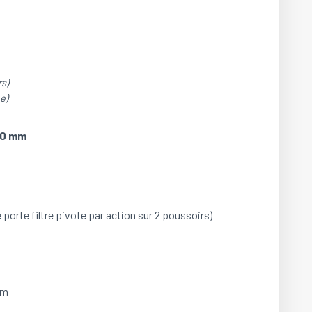
s)
e)
00 mm
 porte filtre pivote par action sur 2 poussoirs)
mm