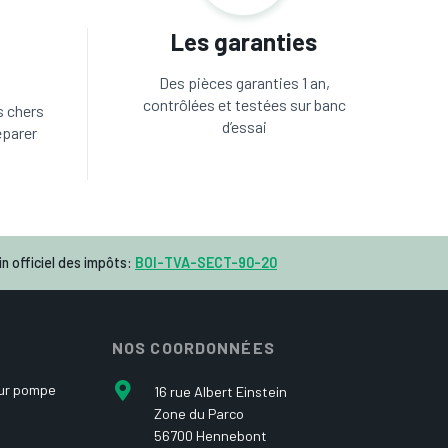
Les garanties
Des pièces garanties 1 an,
contrôlées et testées sur banc
s chers
d’essai
éparer
n officiel des impôts:
BOI-TVA-SECT-90-20
NOS COORDONNÉES
our pompe
16 rue Albert Einstein
Zone du Parco
56700 Hennebont