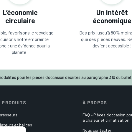
L’économie
Un intérêt
circulaire
économique
le, favorisons le recyclage
Des prix jusqu’à 80% moin
éduisons notre empreinte
que des pièces neuves. R
one : une évidence pour la
devient accessible !
planète !
odalités pour les pièces d’occasion décrites au paragraphe 310 du bulleti
 PRODUITS
À PROPOS
resseurs
FAQ – Pièces d’occasion p
à chaleur et climatisation
lateurs et hélices
Nous contacter