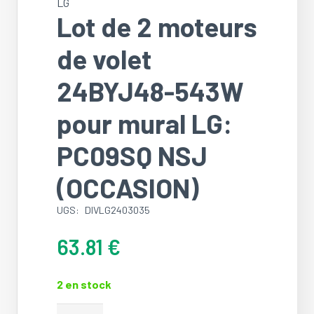
LG
Lot de 2 moteurs
de volet
24BYJ48-543W
pour mural LG:
PC09SQ NSJ
(OCCASION)
UGS:
DIVLG2403035
63.81
€
2 en stock
quantité