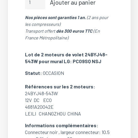
Ajouter au panier
de
Lot
Nos pièces sont garanties 1 an.
(2 ans pour
de
les compresseurs)
2
Transport offert
dès 300 euros TTC
(En
moteurs
France Métropolitaine)
de
volet
24BYJ48-
Lot de 2 moteurs de volet 24BYJ48-
543W
543W pour mural LG: PC09SQ NSJ
pour
Statut:
OCCASION
mural
LG:
Références sur les 2 moteurs:
PC09SQ
24BYJ48-543W
NSJ
12V DC ECO
(OCCASION)
4681A20042E
LEILI CHANGZHOU CHINA
Informations complémentaires:
Connecteur noir , largeur connecteur: 10.5