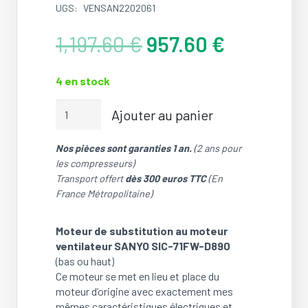
UGS:
VENSAN2202061
Le
Le
1,197.60
€
957.60
€
prix
prix
initial
actuel
4 en stock
était :
est :
1,197.60 €.
957.60 €.
quantité
Ajouter au panier
de
Moteur
Nos pièces sont garanties 1 an.
(2 ans pour
ventilateur
les compresseurs)
SIC-
Transport offert
dès 300 euros TTC
(En
71FW-
France Métropolitaine)
D890-
1A
/
Moteur de substitution au moteur
SIC-
ventilateur SANYO SIC-71FW-D890
71FW-
(bas ou haut)
D890-
Ce moteur se met en lieu et place du
2A
moteur d’origine avec exactement mes
/
mêmes caractéristiques électriques et