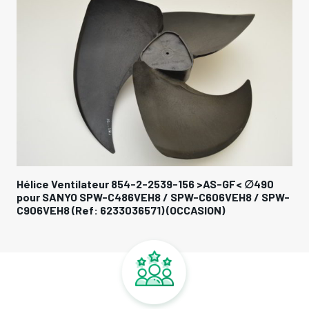
Hélice Ventilateur 854-2-2539-156 >AS-GF< ∅490
pour SANYO SPW-C486VEH8 / SPW-C606VEH8 / SPW-
C906VEH8 (Ref: 6233036571) (OCCASION)