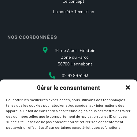
Le concept
La société Tecniclima
NOS COORDONNÉES
16 rue Albert Einstein
Zone du Parco
56700 Hennebont
02 97 89 41 93
Gérer le consentement
contact@etcarepart.com
Pour offrir les meilleures expériences, nous utilisons des technologies
telles que les cookies pour stocker et/ou accéder aux informations des
appareils. Le fait de consentir à ces technologies nous permettra de traiter
des données telles que le comportement de navigation ou les ID uniques
sur ce site. Le fait de ne pas consentir ou de retirer son consentement
peut avoir un effet négatif sur certaines caractéristiques et fonctions.
Copyright © 2021 Et ça repart –
Mentions Légales
&