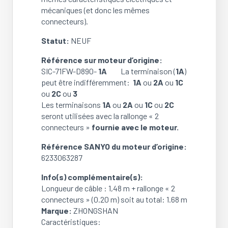
SIC-
mécaniques (et donc les mêmes
71FW-
connecteurs).
D890-
Statut:
NEUF
1C
/
Référence sur moteur d’origine:
SIC-
SIC-71FW-D890-
1A
La terminaison (
1A
)
71FW-
peut être indifféremment:
1A
ou
2A
ou
1C
D890-
ou
2C
ou
3
2C
Les terminaisons
1A
ou
2A
ou
1C
ou
2C
/
seront utilisées avec la rallonge « 2
SIC-
connecteurs »
fournie avec le moteur.
71FW-
D890-
Référence SANYO du moteur d’origine:
3
6233063287
(NEUF)
Info(s) complémentaire(s):
Longueur de câble : 1,48 m + rallonge « 2
connecteurs » (0.20 m) soit au total: 1.68 m
Marque:
ZHONGSHAN
Caractéristiques: