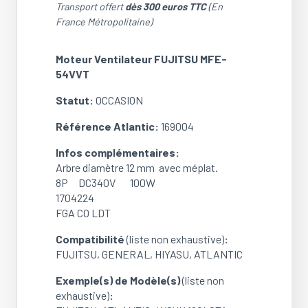
Transport offert
dès 300 euros TTC
(En
France Métropolitaine)
Moteur Ventilateur FUJITSU MFE-
54VVT
Statut:
OCCASION
Référence Atlantic:
169004
Infos complémentaires:
Arbre diamètre 12 mm avec méplat.
8P DC340V 100W
1704224
FGA CO LDT
Compatibilité
(liste non exhaustive)
:
FUJITSU, GENERAL, HIYASU, ATLANTIC
Exemple(s) de Modèle(s)
(liste non
exhaustive)
: