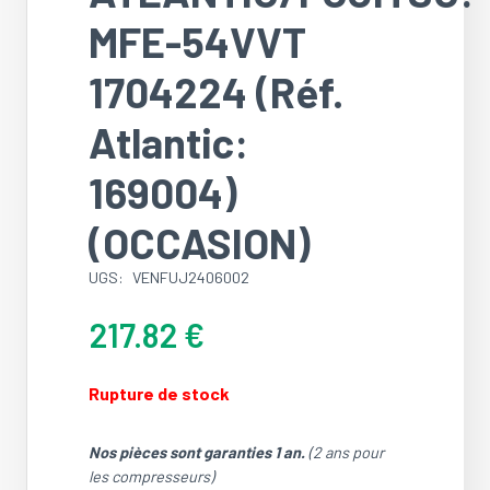
MFE-54VVT
1704224 (Réf.
Atlantic:
169004)
(OCCASION)
UGS:
VENFUJ2406002
217.82
€
Rupture de stock
Nos pièces sont garanties 1 an.
(2 ans pour
les compresseurs)