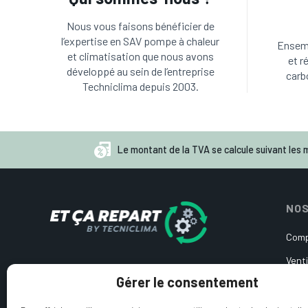
Nous vous faisons bénéficier de
l’expertise en SAV pompe à chaleur
Ensemb
et climatisation que nous avons
et r
développé au sein de l’entreprise
carb
Techniclima depuis 2003.
Le montant de la TVA se calcule suivant les m
NOS
Comp
Venti
Pièces détachées d’occasion
Gérer le consentement
Cart
pour pompe à chaleur et
climatisation
Circ