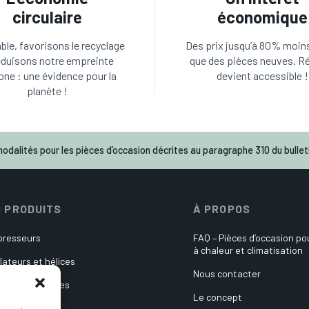
circulaire
économique
le, favorisons le recyclage
Des prix jusqu’à 80% moin
éduisons notre empreinte
que des pièces neuves. R
one : une évidence pour la
devient accessible !
planète !
odalités pour les pièces d’occasion décrites au paragraphe 310 du bulleti
 PRODUITS
À PROPOS
resseurs
FAQ – Pièces d’occasion p
à chaleur et climatisation
lateurs et hélices
Nous contacter
es électroniques
Le concept
ulateurs