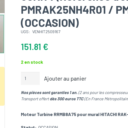
PMRAK25NH4R01 / P
(OCCASION)
UGS:
VENHIT2509167
151.81
€
2 en stock
quantité
Ajouter au panier
de
Moteur
Nos pièces sont garanties 1 an.
(2 ans pour les compresseur
Turbine
Transport offert
dès 300 euros TTC
(En France Métropolitain
RRMB8A75
pour
mural
Moteur Turbine RRMB8A75 pour mural HITACHI RA
HITACHI
RAK-
Statut:
OCCASION