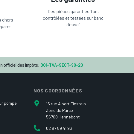
Des pièces garanties 1 an,
contrôlées et testées sur banc
s chers
d’essai
éparer
n officiel des impôts:
BOI-TVA-SECT-90-20
NOS COORDONNÉES
our pompe
16 rue Albert Einstein
Zone du Parco
56700 Hennebont
02 97 89 41 93