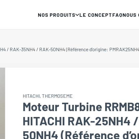
NOS PRODUITS
LE CONCEPT
FAQ
NOUS
NH4 / RAK-35NH4 / RAK-50NH4 (Référence d’origine: PMRAK25NH
HITACHI
,
THERMOSEME
Moteur Turbine RRMB
HITACHI RAK-25NH4 /
50NH4 (Référence d’or