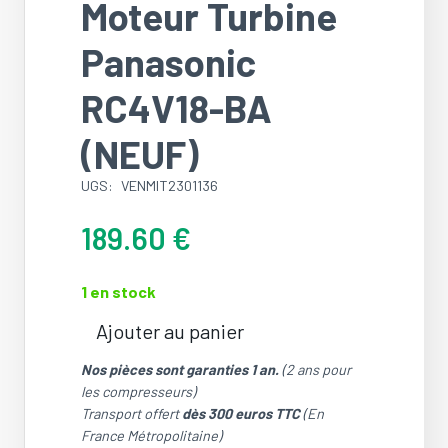
Moteur Turbine
Panasonic
RC4V18-BA
(NEUF)
UGS:
VENMIT2301136
189.60
€
1 en stock
Ajouter au panier
quantité
de
Nos pièces sont garanties 1 an.
(2 ans pour
Moteur
les compresseurs)
Turbine
Transport offert
dès 300 euros TTC
(En
Panasonic
France Métropolitaine)