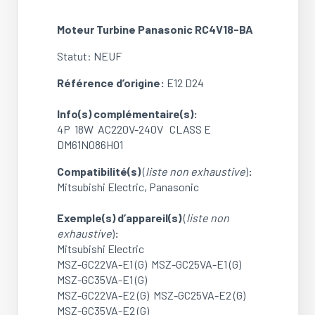
RC4V18-
BA
Moteur Turbine Panasonic RC4V18-BA
(NEUF)
Statut: NEUF
Référence d’origine:
E12 D24
Info(s) complémentaire(s):
4P 18W AC220V-240V CLASS E
DM61N086H01
Compatibilité(s)
(
liste non exhaustive
)
:
Mitsubishi Electric, Panasonic
Exemple(s) d’appareil(s)
(
liste non
exhaustive
)
:
Mitsubishi Electric
MSZ-GC22VA-E1 (G) MSZ-GC25VA-E1 (G)
MSZ-GC35VA-E1 (G)
MSZ-GC22VA-E2 (G) MSZ-GC25VA-E2 (G)
MSZ-GC35VA-E2 (G)