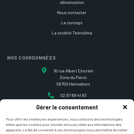
climatisation
Nous contacter
Le concept
La société Tecniclima
NOS COORDONNÉES
16 rue Albert Einstein
Zone du Parco
56700 Hennebont
02 97 89 41 93
Gérer le consentement
contact@etcarepart.com
Pour offrir les meilleures expériences, nous utilisons des technologies
telles que les cookies pour stocker et/ou accéder aux informations des
appareils. Le fait de consentir à ces technologies nous permettra de traiter