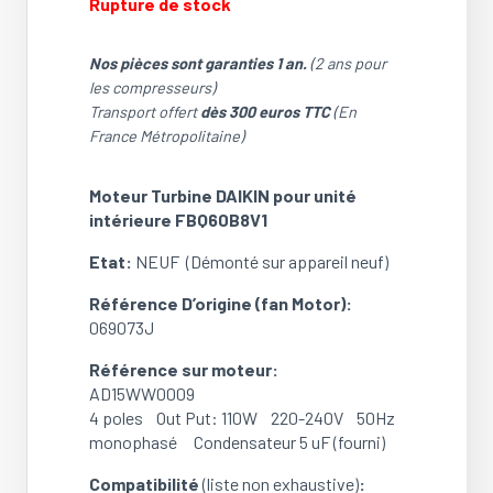
Rupture de stock
Nos pièces sont garanties 1 an.
(2 ans pour
les compresseurs)
Transport offert
dès 300 euros TTC
(En
France Métropolitaine)
Moteur Turbine DAIKIN pour unité
intérieure FBQ60B8V1
Etat:
NEUF (Démonté sur appareil neuf)
Référence D’origine (fan Motor):
069073J
Référence sur moteur:
AD15WW0009
4 poles Out Put: 110W 220-240V 50Hz
monophasé Condensateur 5 uF (fourni)
Compatibilité
(liste non exhaustive)
: