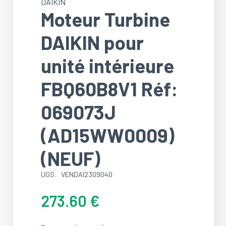
DAIKIN
Moteur Turbine
DAIKIN pour
unité intérieure
FBQ60B8V1 Réf:
069073J
(AD15WW0009)
(NEUF)
UGS:
VENDAI2309040
273.60
€