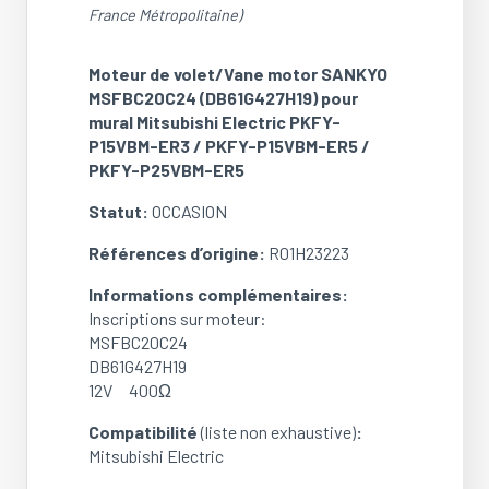
France Métropolitaine)
SANKYO
MSFBC20C24
(DB61G427H19)
Moteur de volet/Vane motor SANKYO
pour
MSFBC20C24 (DB61G427H19) pour
mural
mural Mitsubishi Electric PKFY-
Mitsubishi
P15VBM-ER3 / PKFY-P15VBM-ER5 /
Electric
PKFY-P25VBM-ER5
PKFY-
Statut:
OCCASION
P15VBM-
ER3
Références d’origine:
R01H23223
/
PKFY-
Informations complémentaires:
P15VBM-
Inscriptions sur moteur:
ER5
MSFBC20C24
/
DB61G427H19
PKFY-
12V 400Ω
P25VBM-
ER5
Compatibilité
(liste non exhaustive)
:
(Ref:
Mitsubishi Electric
R01H23223)