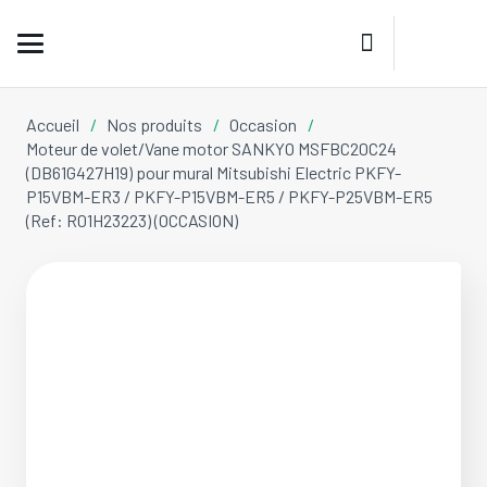
Accueil
/
Nos produits
/
Occasion
/
Moteur de volet/Vane motor SANKYO MSFBC20C24
(DB61G427H19) pour mural Mitsubishi Electric PKFY-
P15VBM-ER3 / PKFY-P15VBM-ER5 / PKFY-P25VBM-ER5
(Ref: R01H23223) (OCCASION)