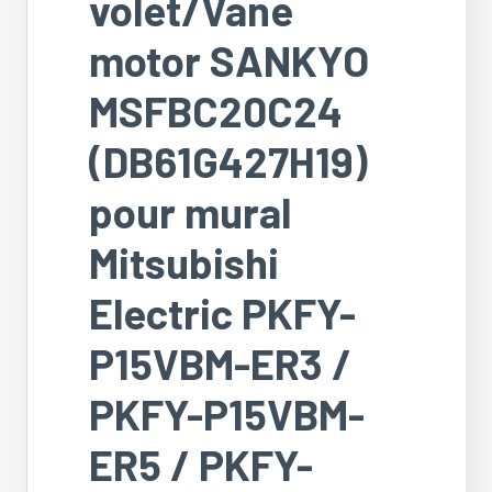
volet/Vane
motor SANKYO
MSFBC20C24
(DB61G427H19)
pour mural
Mitsubishi
Electric PKFY-
P15VBM-ER3 /
PKFY-P15VBM-
ER5 / PKFY-