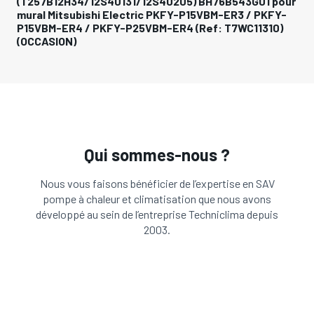
(T257B12H34/12S40131/12S40205) BH76B543G01 pour
mural Mitsubishi Electric PKFY-P15VBM-ER3 / PKFY-
P15VBM-ER4 / PKFY-P25VBM-ER4 (Ref: T7WC11310)
(OCCASION)
Qui sommes-nous ?
Nous vous faisons bénéficier de l’expertise en SAV
pompe à chaleur et climatisation que nous avons
développé au sein de l’entreprise Techniclima depuis
2003.