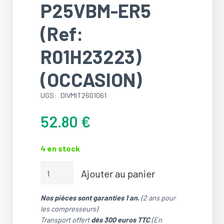
P25VBM-ER5
(Ref:
R01H23223)
(OCCASION)
UGS:
DIVMIT2601061
52.80
€
4 en stock
quantité
Ajouter au panier
de
Moteur
Nos pièces sont garanties 1 an.
(2 ans pour
de
les compresseurs)
volet/Vane
Transport offert
dès 300 euros TTC
(En
motor