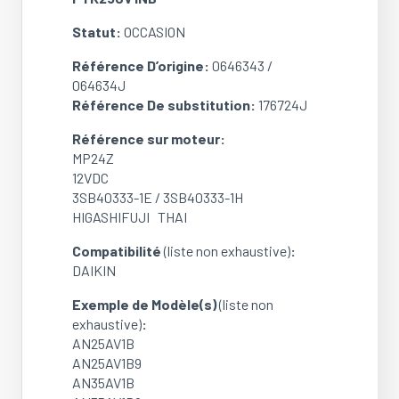
ATK35BVMB
Statut:
OCCASION
/
FTK25JV1NB
Référence D’origine:
0646343 /
(Ref:
064634J
0646343/176724J)
Référence De substitution:
176724J
(OCCASION)
Référence sur moteur:
MP24Z
12VDC
3SB40333-1E / 3SB40333-1H
HIGASHIFUJI THAI
Compatibilité
(liste non exhaustive)
:
DAIKIN
Exemple de Modèle(s)
(liste non
exhaustive)
:
AN25AV1B
AN25AV1B9
AN35AV1B