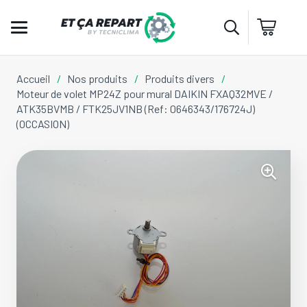
Accueil
/
Nos produits
/
Produits divers
/
Moteur de volet MP24Z pour mural DAIKIN FXAQ32MVE /
ATK35BVMB / FTK25JV1NB (Ref: 0646343/176724J)
(OCCASION)