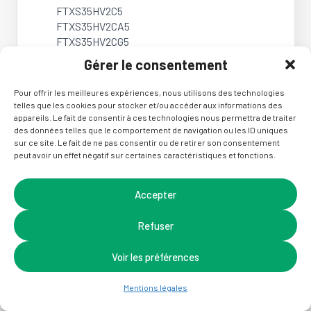
FTXS35HV2C5
FTXS35HV2CA5
FTXS35HV2CG5
FTXS35HV2CN5
Gérer le consentement
FTXS35HV2CP5
FTXS35HV2CW5
Pour offrir les meilleures expériences, nous utilisons des technologies
FTXS50BVMA
telles que les cookies pour stocker et/ou accéder aux informations des
FTXS50BVMA8
appareils. Le fait de consentir à ces technologies nous permettra de traiter
des données telles que le comportement de navigation ou les ID uniques
FTXS50BVMA9
sur ce site. Le fait de ne pas consentir ou de retirer son consentement
FTXS50BVMB
peut avoir un effet négatif sur certaines caractéristiques et fonctions.
FTXS50DVMT
FTY18JV1B
FTY22JV1B
Accepter
FTY25CVMA
FTY25CVMA8
Refuser
FTY25DV2C
FTY35CVMA
Voir les préférences
FTY35CVMA8
FTY35DV2C
Mentions légales
FTY35FV1A