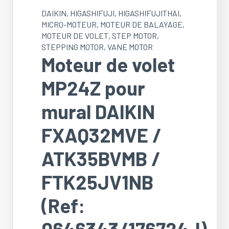
DAIKIN
,
HIGASHIFUJI
,
HIGASHIFUJITHAI
,
MICRO-MOTEUR
,
MOTEUR DE BALAYAGE
,
MOTEUR DE VOLET
,
STEP MOTOR
,
STEPPING MOTOR
,
VANE MOTOR
Moteur de volet
MP24Z pour
mural DAIKIN
FXAQ32MVE /
ATK35BVMB /
FTK25JV1NB
(Ref:
0646343/176724J)