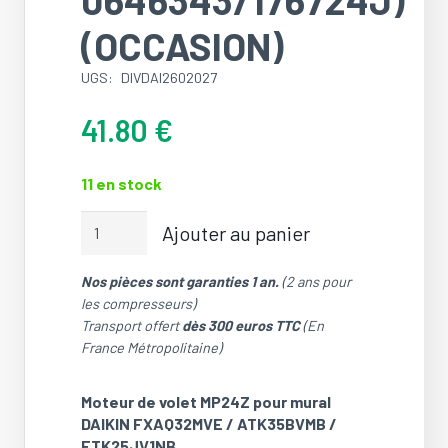
(OCCASION)
UGS:
DIVDAI2602027
41.80
€
11 en stock
quantité
Ajouter au panier
de
Moteur
Nos pièces sont garanties 1 an.
(2 ans pour
de
les compresseurs)
volet
Transport offert
dès 300 euros TTC
(En
MP24Z
France Métropolitaine)
pour
mural
DAIKIN
Moteur de volet MP24Z pour mural
FXAQ32MVE
DAIKIN FXAQ32MVE / ATK35BVMB /
/
FTK25JV1NB