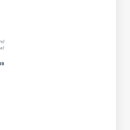
s)
e)
B9