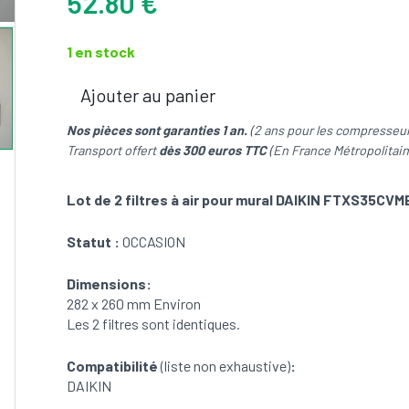
52.80
€
1 en stock
Ajouter au panier
quantité
de
Nos pièces sont garanties 1 an.
(2 ans pour les compresseur
Lot
Transport offert
dès 300 euros TTC
(En France Métropolitain
de
2
Lot de 2 filtres à air pour mural DAIKIN FTXS35CVM
filtres
à
Statut :
OCCASION
air
pour
Dimensions:
mural
282 x 260 mm Environ
DAIKIN
Les 2 filtres sont identiques.
FTXS35CVMB9
(OCCASION)
Compatibilité
(liste non exhaustive)
:
DAIKIN