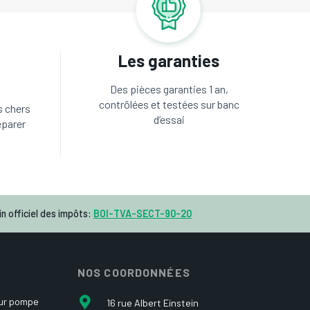
Les garanties
Des pièces garanties 1 an,
contrôlées et testées sur banc
s chers
d’essai
éparer
n officiel des impôts:
BOI-TVA-SECT-90-20
NOS COORDONNÉES
our pompe
16 rue Albert Einstein