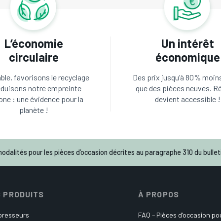
L’économie
Un intérêt
circulaire
économique
le, favorisons le recyclage
Des prix jusqu’à 80% moin
éduisons notre empreinte
que des pièces neuves. R
one : une évidence pour la
devient accessible !
planète !
odalités pour les pièces d’occasion décrites au paragraphe 310 du bulleti
 PRODUITS
À PROPOS
resseurs
FAQ – Pièces d’occasion p