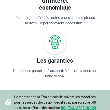
Un intérêt
économique
Des prix jusqu’à 80% moins chers que des pièces
neuves. Réparer devient accessible !
Les garanties
Des pièces garanties 1 an, contrôlées et testées sur
banc d’essai
Le montant de la TVA se calcule suivant les modalités
pour les pièces d’occasion décrites au paragraphe 310
du bulletin officiel des impôts:
BOI-TVA-SECT-90-20