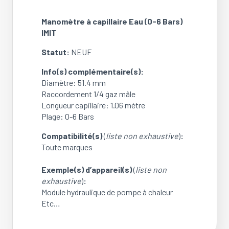
Eau
(0-
Manomètre à capillaire Eau (0-6 Bars)
6
IMIT
Bars)
IMIT
Statut:
NEUF
(NEUF)
Info(s) complémentaire(s):
Diamètre: 51.4 mm
Raccordement 1/4 gaz mâle
Longueur capillaire: 1.06 mètre
Plage: 0-6 Bars
Compatibilité(s)
(
liste non exhaustive
)
:
Toute marques
Exemple(s) d’appareil(s)
(
liste non
exhaustive
)
:
Module hydraulique de pompe à chaleur
Etc…