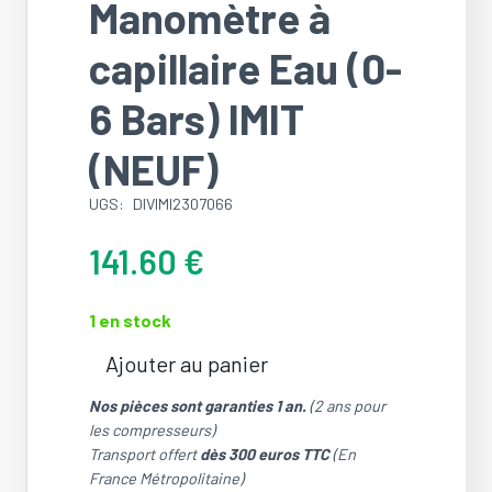
Manomètre à
capillaire Eau (0-
6 Bars) IMIT
(NEUF)
UGS:
DIVIMI2307066
141.60
€
1 en stock
Ajouter au panier
quantité
de
Nos pièces sont garanties 1 an.
(2 ans pour
Manomètre
les compresseurs)
à
Transport offert
dès 300 euros TTC
(En
capillaire
France Métropolitaine)