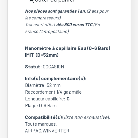
quantité
de
Nos pièces sont garanties 1 an.
(2 ans pour
Manomètre
les compresseurs)
à
Transport offert
dès 300 euros TTC
(En
capillaire
France Métropolitaine)
Eau
(0-
Manomètre à capillaire Eau (0-6 Bars)
6
IMIT (D=52mm)
Bars)
IMIT
Statut:
OCCASION
(D=52mm)
(Airpac:
Info(s) complémentaire(s):
L=0.6
Diamètre: 52 mm
m)
Raccordement 1/4 gaz mâle
(OCCASION)
Longueur capillaire:
C
Plage: 0-6 Bars
Compatibilité(s)
(
liste non exhaustive
)
:
Toute marques,
AIRPAC,WINVERTER