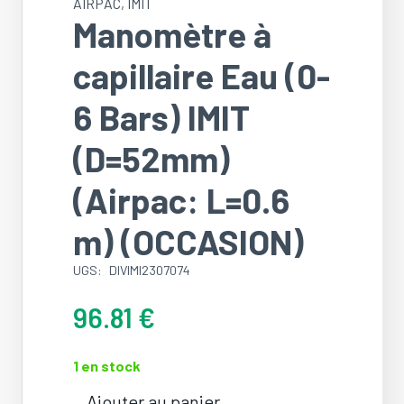
AIRPAC
,
IMIT
Manomètre à
capillaire Eau (0-
6 Bars) IMIT
(D=52mm)
(Airpac: L=0.6
m) (OCCASION)
UGS:
DIVIMI2307074
96.81
€
1 en stock
Ajouter au panier