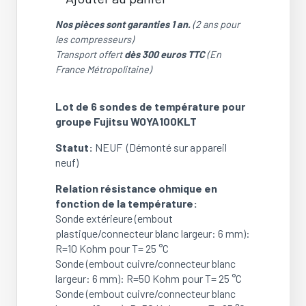
quantité
de
Nos pièces sont garanties 1 an.
(2 ans pour
Lot
les compresseurs)
de
Transport offert
dès 300 euros TTC
(En
6
France Métropolitaine)
sondes
de
Lot de 6 sondes de température pour
température
groupe Fujitsu WOYA100KLT
pour
groupe
Statut:
NEUF (Démonté sur appareil
Fujitsu
neuf)
WOYA100KLT
(NEUF)
Relation résistance ohmique en
fonction de la température:
Sonde extérieure (embout
plastique/connecteur blanc largeur: 6 mm):
R=10 Kohm pour T= 25 °C
Sonde (embout cuivre/connecteur blanc
largeur: 6 mm): R=50 Kohm pour T= 25 °C
Sonde (embout cuivre/connecteur blanc