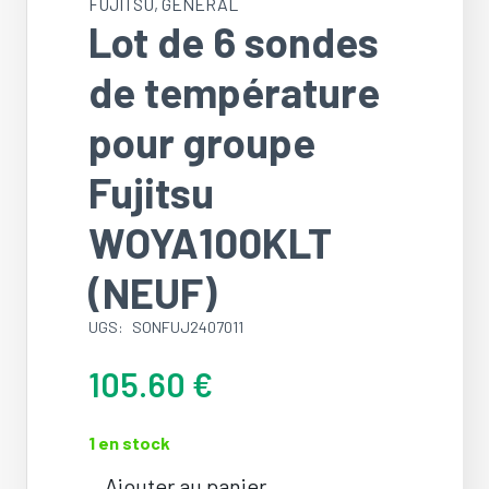
FUJITSU
,
GÉNÉRAL
Lot de 6 sondes
de température
pour groupe
Fujitsu
WOYA100KLT
(NEUF)
UGS:
SONFUJ2407011
105.60
€
1 en stock
Ajouter au panier