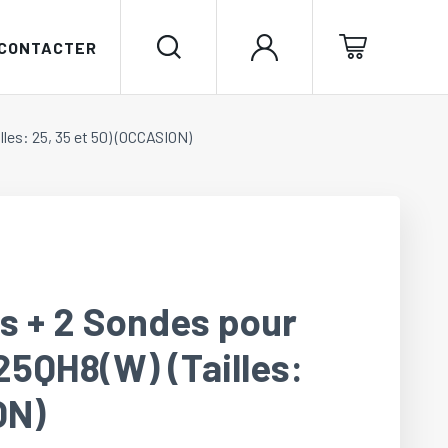
 CONTACTER
les: 25, 35 et 50) (OCCASION)
ts + 2 Sondes pour
25QH8(W) (Tailles:
ON)