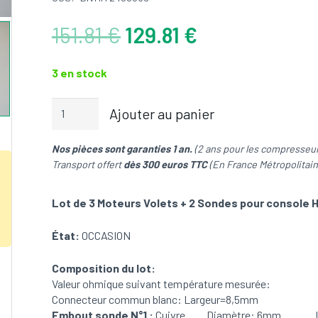
Le
Le
151.81
€
129.81
€
prix
prix
initial
actuel
3 en stock
était :
est :
151.81 €.
129.81 €.
quantité
Ajouter au panier
de
Lot
Nos pièces sont garanties 1 an.
(2 ans pour les compresseur
de
Transport offert
dès 300 euros TTC
(En France Métropolitain
3
Moteurs
Volets
Lot de 3 Moteurs Volets + 2 Sondes pour console 
+
2
État
:
OCCASION
Sondes
pour
Composition du lot:
console
Valeur ohmique suivant température mesurée:
Hitachi:
Connecteur commun blanc: Largeur=8,5mm
RAF-
Embout sonde N°1 :
Cuivre Diamètre: 6mm L