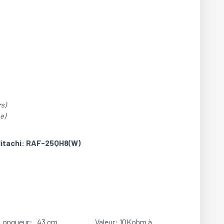
s)
e)
Hitachi: RAF-25QH8(W)
ongueur: 43 cm Valeur: 10Kohm à