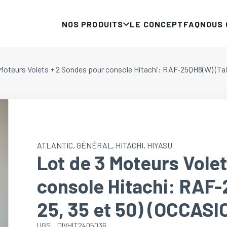
NOS PRODUITS
LE CONCEPT
FAQ
NOUS
Moteurs Volets + 2 Sondes pour console Hitachi: RAF-25QH8(W) (Tail
ATLANTIC
,
GÉNÉRAL
,
HITACHI
,
HIYASU
Lot de 3 Moteurs Vole
console Hitachi: RAF-
25, 35 et 50) (OCCASI
UGS:
DIVHIT2405036