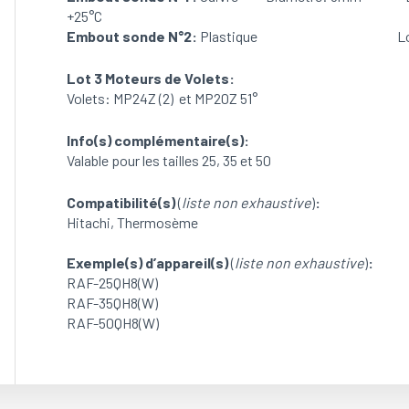
25QH8(W)
+25°C
(Tailles:
Embout sonde N°2:
Plastique Longueur:
25,
35
Lot 3 Moteurs de Volets:
et
Volets: MP24Z (2) et MP20Z 51°
50)
(OCCASION)
Info(s) complémentaire(s):
Valable pour les tailles 25, 35 et 50
Compatibilité(s)
(
liste non exhaustive
)
:
Hitachi, Thermosème
Exemple(s) d’appareil(s)
(
liste non exhaustive
)
:
RAF-25QH8(W)
RAF-35QH8(W)
RAF-50QH8(W)