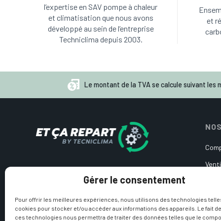
l’expertise en SAV pompe à chaleur
Ensemb
et climatisation que nous avons
et r
développé au sein de l’entreprise
carb
Techniclima depuis 2003.
Le montant de la TVA se calcule suivant les m
NOS
Comp
Venti
Pièces détachées d’occasion
Gérer le consentement
Cart
pour pompe à chaleur et
climatisation
Circ
Pour offrir les meilleures expériences, nous utilisons des technologies telle
cookies pour stocker et/ou accéder aux informations des appareils. Le fait de
Sond
ces technologies nous permettra de traiter des données telles que le comp