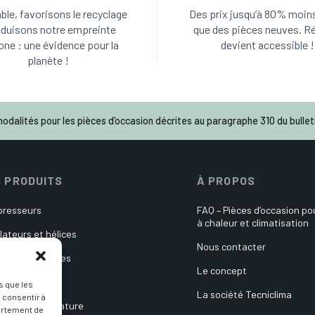
le, favorisons le recyclage
Des prix jusqu’à 80% moin
éduisons notre empreinte
que des pièces neuves. R
one : une évidence pour la
devient accessible !
planète !
odalités pour les pièces d’occasion décrites au paragraphe 310 du bulleti
 PRODUITS
À PROPOS
resseurs
FAQ – Pièces d’occasion p
à chaleur et climatisation
lateurs et hélices
Nous contacter
es électroniques
Le concept
ulateurs
s que les
La société Tecniclima
 consentir à
es de température
ortement de