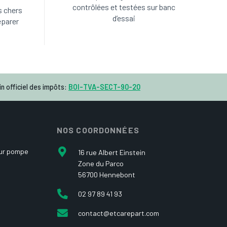
contrôlées et testées sur banc
s chers
d’essai
éparer
n officiel des impôts:
BOI-TVA-SECT-90-20
NOS COORDONNÉES
our pompe
16 rue Albert Einstein
Zone du Parco
56700 Hennebont
02 97 89 41 93
contact@etcarepart.com