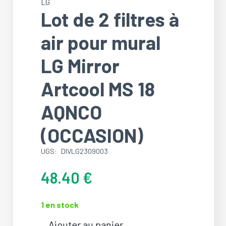
LG
Lot de 2 filtres à
air pour mural
LG Mirror
Artcool MS 18
AQNCO
(OCCASION)
UGS:
DIVLG2309003
48.40
€
1 en stock
Ajouter au panier