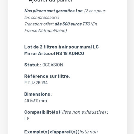
quantité
de
Nos pièces sont garanties 1 an.
(2 ans pour
Lot
les compresseurs)
de
Transport offert
dès 300 euros TTC
(En
2
France Métropolitaine)
filtres
à
Lot de 2 filtres à air pour mural LG
air
Mirror Artcool MS 18 AQNCO
pour
mural
Statut :
OCCASION
LG
Mirror
Référence sur filtre:
Artcool
MDJ326994
MS
Dimensions:
18
410×311 mm
AQNCO
(OCCASION)
Compatibilité(s)
(
liste non exhaustive
)
:
LG
Exemple(s) d’appareil(s)
(
liste non