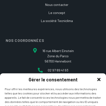
Nous contacter
Le concept
La société Tecniclima
NOS COORDONNÉES
16 rue Albert Einstein
Zone du Parco
56700 Hennebont
02 97 89 41 93
Gérer le consentement
contact@etcarepart.com
Pour offrir les meilleures expériences, nous utilisons des technologies
telles que les cookies pour stocker et/ou accéder aux informations des
appareils. Le fait de consentir à ces technologies nous permettra de traiter
des données telles que le comportement de navigation ou les ID uniques