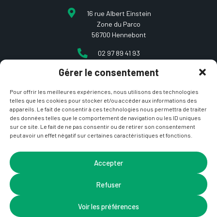
16 rue Albert Einstein
Zone du Parco
56700 Hennebont
02 97 89 41 93
Gérer le consentement
contact@etcarepart.com
Pour offrir les meilleures expériences, nous utilisons des technologies
telles que les cookies pour stocker et/ou accéder aux informations des
appareils. Le fait de consentir à ces technologies nous permettra de traiter
des données telles que le comportement de navigation ou les ID uniques
sur ce site. Le fait de ne pas consentir ou de retirer son consentement
peut avoir un effet négatif sur certaines caractéristiques et fonctions.
Copyright © 2021 Et ça repart –
Mentions Légales
&
CGV
– Site développé par
La Coquille Web
– Design par
Accepter
Nicotam
Refuser
Voir les préférences