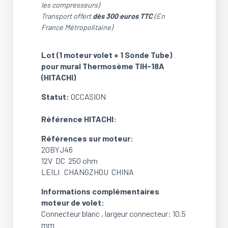
les compresseurs)
moteur
Transport offert
dès 300 euros TTC
(En
volet
France Métropolitaine)
+
1
Sonde
Lot (1 moteur volet + 1 Sonde Tube)
Tube)
pour mural Thermosème TIH-18A
pour
(HITACHI)
mural
Statut:
OCCASION
Thermosème
TIH-
Référence HITACHI:
18A
(HITACHI)
Références sur moteur:
(OCCASION)
20BYJ46
12V DC 250 ohm
LEILI CHANGZHOU CHINA
Informations complémentaires
moteur de volet:
Connecteur blanc , largeur connecteur: 10.5
mm