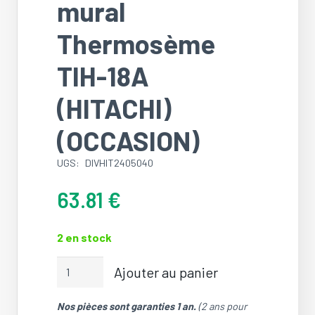
mural
Thermosème
TIH-18A
(HITACHI)
(OCCASION)
UGS:
DIVHIT2405040
63.81
€
2 en stock
quantité
Ajouter au panier
de
Lot
Nos pièces sont garanties 1 an.
(2 ans pour
(1