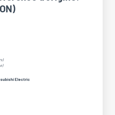
ON)
s)
e)
subishi Electric