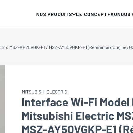
NOS PRODUITS
LE CONCEPT
FAQ
NOUS
lectric MSZ-AP20VGK-E1 / MSZ-AY50VGKP-E1 (Référence d’origine:
MITSUBISHI ELECTRIC
Interface Wi-Fi Mode
Mitsubishi Electric 
MSZ-AY50VGKP-E1 (Réf