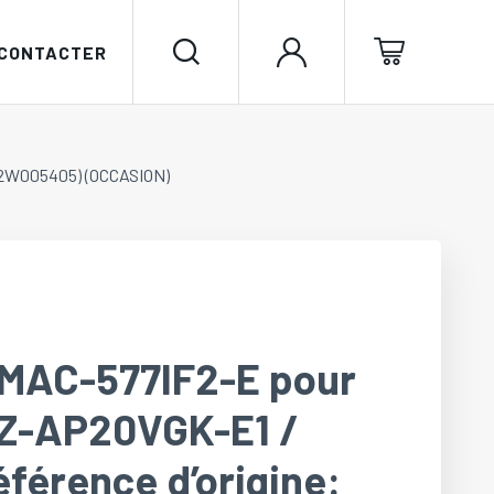
 CONTACTER
 G2W005405) (OCCASION)
l MAC-577IF2-E pour
MSZ-AP20VGK-E1 /
érence d’origine: