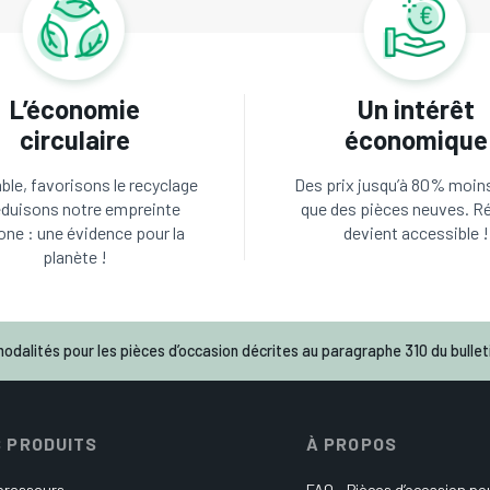
L’économie
Un intérêt
circulaire
économique
le, favorisons le recyclage
Des prix jusqu’à 80% moin
éduisons notre empreinte
que des pièces neuves. R
one : une évidence pour la
devient accessible !
planète !
odalités pour les pièces d’occasion décrites au paragraphe 310 du bulleti
 PRODUITS
À PROPOS
resseurs
FAQ – Pièces d’occasion p