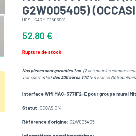
G2W005405) (OCCASI
UGS:
CARMIT2503091
52.80
€
Rupture de stock
Nos pièces sont garanties 1 an.
(2 ans pour les compresseur
Transport offert
dès 300 euros TTC
(En France Métropolitain
Interface Wifi MAC-577IF2-E pour groupe mural Mit
Statut:
OCCASION
Référence d’origine:
G2W005405
Informations complémentaires: