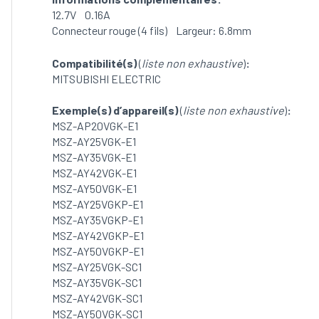
12.7V 0.16A
Connecteur rouge (4 fils) Largeur: 6.8mm
Compatibilité(s)
(
liste non exhaustive
)
:
MITSUBISHI ELECTRIC
Exemple(s) d’appareil(s)
(
liste non exhaustive
)
:
MSZ-AP20VGK-E1
MSZ-AY25VGK-E1
MSZ-AY35VGK-E1
MSZ-AY42VGK-E1
MSZ-AY50VGK-E1
MSZ-AY25VGKP-E1
MSZ-AY35VGKP-E1
MSZ-AY42VGKP-E1
MSZ-AY50VGKP-E1
MSZ-AY25VGK-SC1
MSZ-AY35VGK-SC1
MSZ-AY42VGK-SC1
MSZ-AY50VGK-SC1