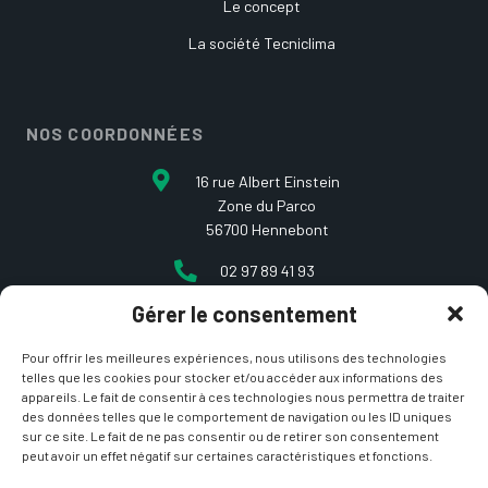
Le concept
La société Tecniclima
NOS COORDONNÉES
16 rue Albert Einstein
Zone du Parco
56700 Hennebont
02 97 89 41 93
Gérer le consentement
contact@etcarepart.com
Pour offrir les meilleures expériences, nous utilisons des technologies
telles que les cookies pour stocker et/ou accéder aux informations des
appareils. Le fait de consentir à ces technologies nous permettra de traiter
des données telles que le comportement de navigation ou les ID uniques
sur ce site. Le fait de ne pas consentir ou de retirer son consentement
peut avoir un effet négatif sur certaines caractéristiques et fonctions.
Copyright © 2021 Et ça repart –
Mentions Légales
&