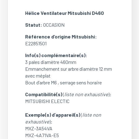
Diamètre
460
Hélice Ventilateur Mitsubishi D460
mm
Référence:E22851501
Statut:
OCCASION
(OCCASION)
Référence d’origine Mitsubishi:
E22851501
Info(s) complémentaire(s):
3 pales diamètre 460mm
Emmanchement sur arbre diamètre 12 mm
avec méplat
Bout d’arbre M6 , serrage sens horaire
Compatibilité(s)
(
liste non exhaustive
)
:
MITSUBISHI ELECTIC
Exemple(s) d’appareil(s)
(
liste non
exhaustive
)
:
MXZ-3A54VA
MXZ-4A71VA-E5