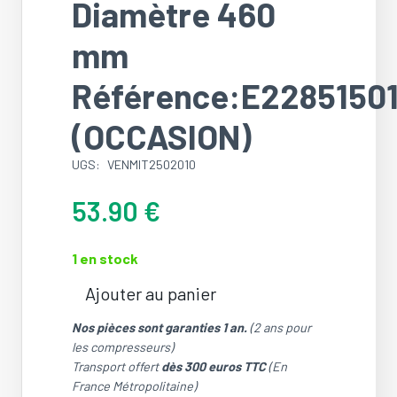
Diamètre 460
mm
Référence:E2285150
(OCCASION)
UGS:
VENMIT2502010
53.90
€
1 en stock
Ajouter au panier
quantité
de
Nos pièces sont garanties 1 an.
(2 ans pour
Hélice
les compresseurs)
Ventilateur
Transport offert
dès 300 euros TTC
(En
Mitsubishi
France Métropolitaine)