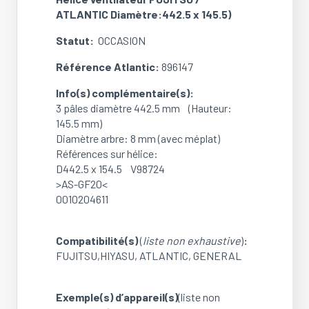
(Diamètre:
ATLANTIC Diamètre:442.5 x 145.5)
442.5
x
Statut:
OCCASION
145.5)
(Réf.
Référence Atlantic:
896147
Atlantic:
Info(s) complémentaire(s):
896147)
3 pâles diamètre 442.5 mm (Hauteur:
(OCCASION)
145.5 mm)
Diamètre arbre: 8 mm (avec méplat)
Références sur hélice:
D442.5 x 154.5 V98724
>AS-GF20<
0010204611
Compatibilité(s)
(
liste non exhaustive
)
:
FUJITSU,HIYASU, ATLANTIC, GENERAL
Exemple(s) d’appareil(s)
(liste non