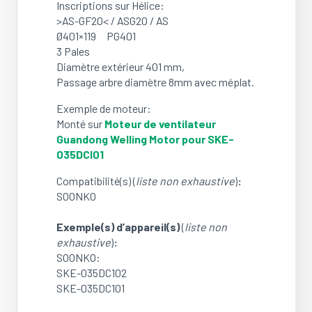
Inscriptions sur Hélice:
>AS-GF20< / ASG20 / AS
Ø401×119 PG401
3 Pales
Diamètre extérieur 401 mm,
Passage arbre diamètre 8mm avec méplat.
Exemple de moteur:
Monté sur
Moteur de ventilateur
Guandong Welling Motor pour SKE-
035DCI01
Compatibilité(s) (
liste non exhaustive
)
:
SOONKO
Exemple(s) d’appareil(s)
(
liste non
exhaustive
)
:
SOONKO:
SKE-035DC102
SKE-035DC101