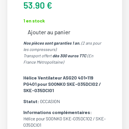
53.90
€
1 en stock
Ajouter au panier
quantité
de
Nos pièces sont garanties 1 an.
(2 ans pour
Hélice
les compresseurs)
Ventilateur
Transport offert
dès 300 euros TTC
(En
ASG20
France Métropolitaine)
401x119
PG401
Hélice Ventilateur ASG20 401×119
pour
PG401 pour SOONKO SKE-035DCI02 /
SOONKO
SKE-035DCI01
SKE-
035DCI02
Statut:
OCCASION
/
SKE-
Informations complémentaires:
035DCI01
Hélice pour SOONKO SKE-035DC102 / SKE-
(OCCASION)
035DCI01