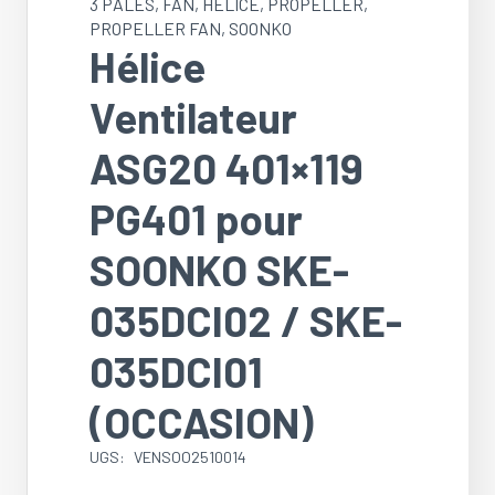
3 PALES
,
FAN
,
HÉLICE
,
PROPELLER
,
PROPELLER FAN
,
SOONKO
Hélice
Ventilateur
ASG20 401×119
PG401 pour
SOONKO SKE-
035DCI02 / SKE-
035DCI01
(OCCASION)
UGS:
VENSOO2510014