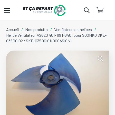
Accueil
/
Nos produits
/
Ventilateurs et hélices
/
Hélice Ventilateur ASG20 401×119 PG401 pour SOONKO SKE-
035DCI02 / SKE-035DCI01 (OCCASION)