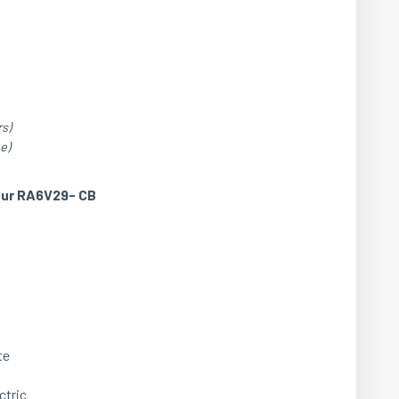
s)
e)
teur RA6V29- CB
te
ctric