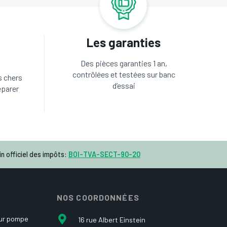
Les garanties
Des pièces garanties 1 an,
contrôlées et testées sur banc
s chers
d’essai
éparer
n officiel des impôts:
BOI-TVA-SECT-90-20
NOS COORDONNÉES
our pompe
16 rue Albert Einstein