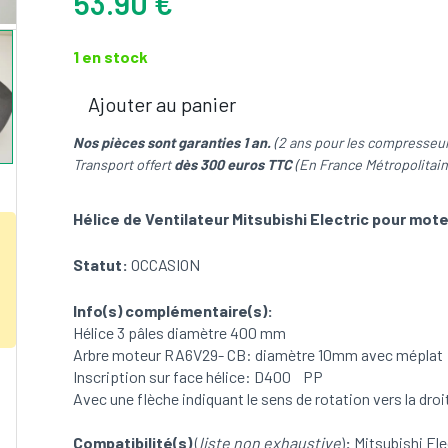
53.90
€
1 en stock
Ajouter au panier
quantité
de
Nos pièces sont garanties 1 an.
(2 ans pour les compresseur
Hélice
Transport offert
dès 300 euros TTC
(En France Métropolitain
de
Ventilateur
Hélice de Ventilateur Mitsubishi Electric pour mo
Mitsubishi
Electric
Statut:
OCCASION
pour
moteur
Info(s) complémentaire(s):
RA6V29-
Hélice 3 pâles diamètre 400 mm
CB
Arbre moteur RA6V29- CB: diamètre 10mm avec méplat
(OCCASION)
Inscription sur face hélice: D400 PP
Avec une flèche indiquant le sens de rotation vers la droi
Compatibilité(s)
(
liste non exhaustive
)
:
Mitsubishi Ele