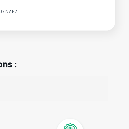
07 NV E2
ons :