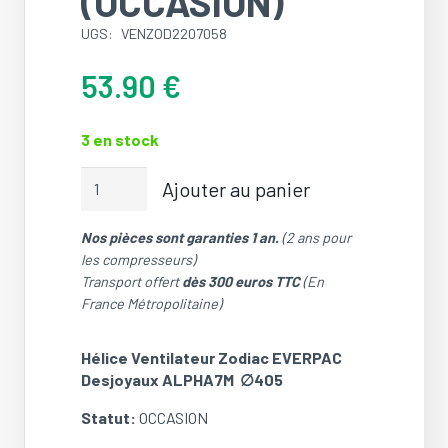
(OCCASION)
UGS:
VENZOD2207058
53.90
€
3 en stock
quantité
Ajouter au panier
de
Hélice
Nos pièces sont garanties 1 an.
(2 ans pour
4
les compresseurs)
pales
Transport offert
dès 300 euros TTC
(En
∅405
France Métropolitaine)
pour
Pompe
à
Hélice Ventilateur Zodiac EVERPAC
Chaleur
Desjoyaux ALPHA7M ∅405
Piscine
Statut:
OCCASION
ZODIAC
EVERPAC