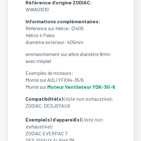
Référence d’origine ZODIAC:
7,
WWA01010
DESJOYAUX
ALPHA7M
Informations complémentaires:
(Ref:
Référence sur Hélice: ∅405
WWA01010)
Hélice 4 Pales
(OCCASION)
diamètre extérieur: 405mm
emmanchement sur arbre diamètre 8mm
avec méplat
Exemples de moteurs:
Monté sur AOLI YFK94-35/6
Monté sur
Moteur Ventilateur YDK-30-6
Compatibilité(s)
(
liste non exhaustive
)
:
ZODIAC, DESJOYAUX
Exemple(s) d’appareil(s)
(
liste non
exhaustive
)
:
ZODIAC EVERPAC 7
DESJOYAUX ALPHA7M