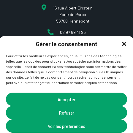
16 rue Albert Einstein
Zone du Parco
56700 Hennebont
02 97 89 41 93
Gérer le consentement
contact@etcarepart.com
Pour offrir les meilleures expériences, nous utilisons des technologies
telles que les cookies pour stocker et/ou accéder aux informations des
appareils. Le fait de consentir à ces technologies nous permettra de traiter
des données telles que le comportement de navigation ou les ID uniques
sur ce site. Le fait de ne pas consentir ou de retirer son consentement
peut avoir un effet négatif sur certaines caractéristiques et fonctions.
Copyright © 2021 Et ça repart –
Mentions Légales
&
CGV
– Site développé par
La Coquille Web
– Design par
Accepter
Nicotam
Refuser
Voir les préférences